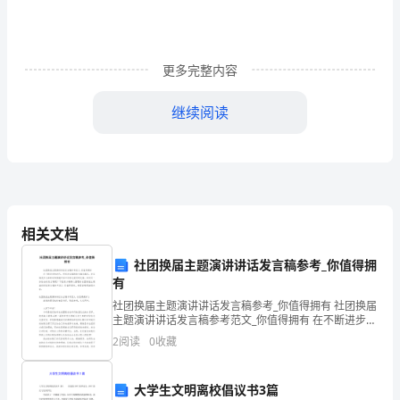
学
目
更多完整内容
标
继续阅读
1．
观
2．学习儿歌。
察
图
的事物。
相关文档
画，
社团换届主题演讲讲话发言稿参考_你值得拥
听
有
读
社团换届主题演讲讲话发言稿参考_你值得拥有 社团换届
①出示句子：我是小学生。
主题演讲讲话发言稿参考范文_你值得拥有 在不断进步的
儿
②学生齐读。
时代，用到发言稿的地方越来越多，发言稿是作为在特
2
阅读
0
收藏
定的情境中供口语表达使用的文稿。如
（4）教师带读儿歌。
歌，
大学生文明离校倡议书3篇
（5）提问：作为一名小学生，我们要怎么做？