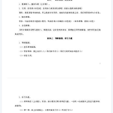
学
教学重难点
了
我
教学准备
准备资料：“状元成才路”多媒体课件。
是
教学课时2课时
小
课时目标
学
生
2．认识同桌、周围同学及老师。
教学过程
配
套
1．歌曲导入。播放儿歌《上学歌》。
教