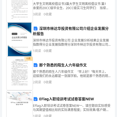
初
大学生文明离校倡议书3篇大学生文明离校倡议书 篇1
①指名交流。
步
亲爱的20CC级毕业生、20CC级实习生同学们: 当绿草
又一次铺满了校园，风中开始飘散着离别的味道，我们
课件出示
3
阅读
0
收藏
对母校的眷恋与不舍，也随夏日的阳光渐
感
受
深圳市林达华投资有限公司介绍企业发展分
②提问：什么是“为人民立功劳”？
析报告
成
深圳市林达华投资有限公司 企业发展分析结果企业发展
为
指数得分企业发展指数得分深圳市林达华投资有限公司
综合得分说明：企业发展指数根据企业规模、企业创
1
阅读
0
收藏
新、企业风险、企业活力四个维度对企业发展情况进行
小
场面的照片。
评价。
付费
学
那个熟悉的陌生人六年级作文
那个熟悉的陌生人六年级作文 “早上好！”每天早上，
生
迎接我们的永远都是一张国字脸。他就是那个熟悉的陌
3．教读儿歌：教师读一句，学生跟读一句。
生人。 说熟悉，也不熟悉。毕竟我连他叫什么，多大
的
2
阅读
0
收藏
岁数，都一无所知。说陌生，也不陌生，因为我每天
喜
EFlag入职培训考试试卷答案NEW
悦。
生理解儿歌，让学生在歌曲演唱中，感受上学的快乐。
EFlag入职培训考试试卷答案NEW一、填空题目实际感受
2．
与其期望值相比较的实际满意程度；实际效果/客户期望
热心、同情心、责任心、权力、实力永远记得对方姓
1
阅读
0
收藏