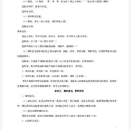
案
3．揭示课题。
新
4．齐读课题。
人
教
色的变化。
版
1．观察插图。
我
（1）出示课本插图。
是
（3）学生交流。
小
学
生
教