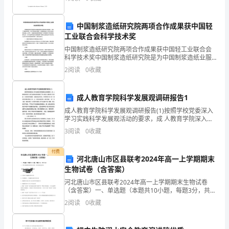
认
名；保持微笑；给予赞美，不任意批评；三F（Fac
1．趣味游戏。
识
中国制浆造纸研究院两项合作成果获中国轻
工业联合会科学技术奖
老
中国制浆造纸研究院两项合作成果获中国轻工业联合会
（2）游戏过程中随机采访。
师
科学技术奖中国制浆造纸研究院是为中国制浆造纸业服
务的中央级单位，致力于开展科学研究、技术开发和技
2
阅读
0
收藏
和
术服务，促进制浆造纸工业现代化和可持续发展。近年
来，中国
2．口语表达练习。
同
成人教育学院科学发展观调研报告1
学，
成人教育学院科学发展观调研报告(1)按照学校党委深入
学习实践科学发展观活动的要求，成 人教育学院深入学
初
习实践科学发展观工作小组以认真负责 的态度、改革创
3
阅读
0
收藏
新的精神、求真务实的作风，把思想和行动 统一到学
步
付费
河北唐山市区县联考2024年高一上学期期末
了
生物试卷（含答案）
解
河北唐山市区县联考2024年高一上学期期末生物试卷
（含答案）一、单选题（本题共10小题，每题3分，共
做
30分）1、下图为细胞膜结构模型示意图，相关叙述错误
2
阅读
0
收藏
的是A．①构成了细胞膜的基本支架B．③是糖蛋白，
一