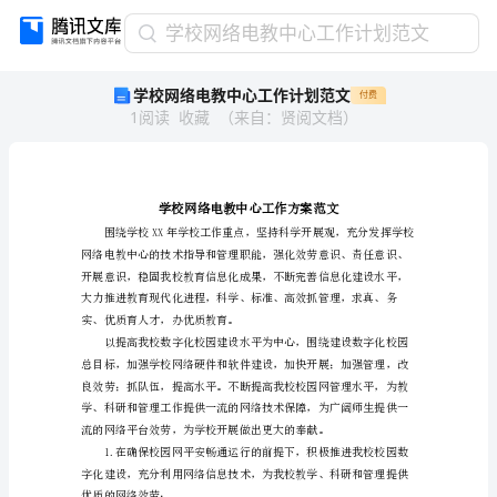
学
学校网络电教中心工作计划范文
校
学校网络电教中心工作计划范文
付费
网
1
阅读
收藏
（
来自
：
贤阅文档
）
络
电
教
中
心
工
作