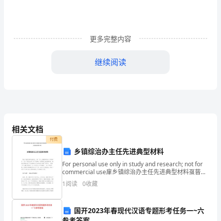
年
学
校
更多完整内容
工
继续阅读
作
重
点，
坚
相关文档
付费
持
乡镇综治办主任先进典型材料
科
For personal use only in study and research; not for
commercial use肁乡镇综治办主任先进典型材料虿蒈在
学
台江县政法综治战线上，有一位人人
1
阅读
0
收藏
开
国开2023年春现代汉语专题形考任务一~六
展
参考答案