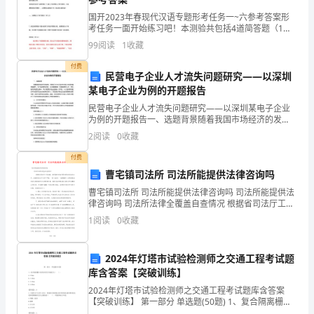
观，
国开2023年春现代汉语专题形考任务一~六参考答案形
考任务一面开始练习吧！本测验共包括4道简答题（1道
充
入门本课程入门学习要求，3道课程相关问答题），占课
99
阅读
1
收藏
程总成绩的15%,请大家认真完成！一、本课程入门
分
付费
民营电子企业人才流失问题研究——以深圳
发
某电子企业为例的开题报告
挥
民营电子企业人才流失问题研究——以深圳某电子企业
为例的开题报告一、选题背景随着我国市场经济的发
展，民营电子企业在国内外市场上的竞争越来越激烈，
学
2
阅读
0
收藏
为了保持竞争优势，企业需要拥有一批高素质的人才。
然而，在实
校
付费
曹宅镇司法所 司法所能提供法律咨询吗
网
曹宅镇司法所 司法所能提供法律咨询吗 司法所能提供法
律咨询吗 司法所法律全覆盖自查情况 根据省司法厅工作
络
安排，在督察组对各市贯彻落实省委办公厅、省政府办
1
阅读
0
收藏
公厅《关于开展
电
络、办公室网络和机房网络。
教
2024年灯塔市试验检测师之交通工程考试题
库含答案【突破训练】
1、照相
中
2024年灯塔市试验检测师之交通工程考试题库含答案
【突破训练】 第一部分 单选题(50题) 1、复合隔离栅立
2、摄像
心
柱的长度允许偏差为（ ）。A.±5mmB.±10mmC.