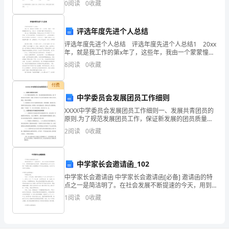
第
0
阅读
0
收藏
二》
评选年度先进个人总结
呢？
评选年度先进个人总结 评选年度先进个人总结1 20xx
年，就是我工作的第x年了，这些年，我由一个蒙蒙憧憧
作
的实习生，成长为一名有着丰富工作经验的护士。 病
8
阅读
0
收藏
人在一轮轮的换着，科里也在这几年中离开
者
付费
李
中学委员会发展团员工作细则
希
XXXX中学委员会发展团员工作细则一、发展共青团员的
原则.为了规范发展团员工作，保证新发展的团员质量，
贵
提 升团员队伍先进性，依据《中国共产主义青年团章
2
阅读
0
收藏
程》和团 内有关规定，制定本细则。.发展团员工作应
究
竟
中学家长会邀请函_102
中学家长会邀请函 中学家长会邀请函[必备] 邀请函的特
想
点之一是简洁明了。在社会发展不断提速的今天，用到
邀请函的地方很多，邀请函到底怎么写才合适呢？下面
要
1
阅读
0
收藏
是小编为大家整理的中学家长会邀请函，
表