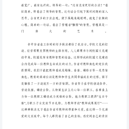
二
读
后
感
（一）
王
晓
敏
充
满
无
限
的