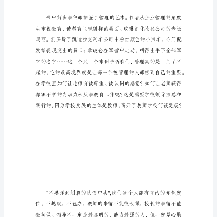
后
感
学
生
第
二
读
后
感
学
生
第