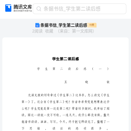
条
条据书信_学生第二读后感
据
条据书信_学生第二读后感
付费
书
2
阅读
收藏
（
来自
：
第一文库网
）
信
_
学
生
第
二
读