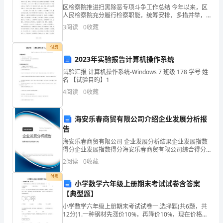
么
区检察院推进扫黑除恶专项斗争工作总结 今年以来，区
读
人民检察院充分履行检察职能，统筹安排，多措并举，
推动扫黑除恶专项斗争深入开展，切实维护社会治安大
3
阅读
0
收藏
完
局稳定。 精心组织，周密部署。院党组多
《学
付费
2023年实验报告计算机操作系统
生
试验汇报 计算机操作系统-Windows 7 班级 178 学号 姓
名 【试验目旳】1
第
4
阅读
0
收藏
一》
了，
海安乐春商贸有限公司介绍企业发展分析报
告
还
海安乐春商贸有限公司 企业发展分析结果企业发展指数
得分企业发展指数得分海安乐春商贸有限公司综合得分
会
说明：企业发展指数根据企业规模、企业创新、企业风
2
阅读
0
收藏
险、企业活力四个维度对企业发展情况进行评价。该企
有
业的
付费
小学数学六年级上册期末考试试卷含答案
《学
【典型题】
生
小学数学六年级上册期末考试试卷一.选择题(共6题，共
12分)1.一种钢材先涨价10%，再降价10%，现在价格与
原来比较，（ ）。 A.现在价格高 B.现在价格低 C.价格