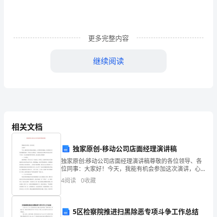
好
奇
更多完整内容
拿
继续阅读
过
《学
生
第
相关文档
二》
这
独家原创-移动公司店面经理演讲稿
独家原创:移动公司店面经理演讲稿尊敬的各位领导、各
本
位同事：大家好！今天，我能有机会参加这次演讲，心
里感到非常激动，首先感谢 公司能为我提供这样一个展
书，
4
阅读
0
收藏
示自己的机会，并借此机会对长期以来对 我工作给予支
持
怎
5区检察院推进扫黑除恶专项斗争工作总结