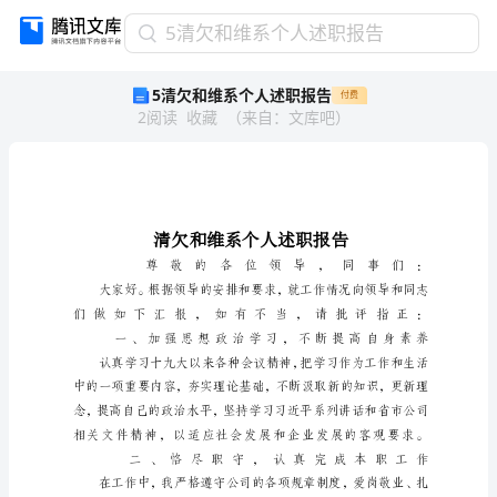
5
5清欠和维系个人述职报告
清
5清欠和维系个人述职报告
付费
欠
2
阅读
收藏
（
来自
：
文库吧
）
和
维
系
个
人
述
职