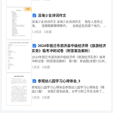
下
汇
付费
深海少女诗词作文
报，
深海少女诗词作文 深海少女诗词作文 我坠入悲伤之
海， 连眼睛都懒得睁开。 会就此坠到某个地方，
如
任谁都找不到吗？ 该去向何处？该做些什么？ 忽然
12
阅读
0
收藏
一束光照进来， 仿佛触手可及
有
不
2024年宿迁市泗洪县中级经济师《旅游经济
实务》临考冲刺试卷（附答案及解析）
当，
2024年宿迁市泗洪县中级经济师《旅游经济实务》临考
冲刺试卷（附答案及解析） 第1题：单选题(本题1分)共
请
享住宿的诞生来源于（ ）的理念，旨在以分时、分段的
1
阅读
0
收藏
方式使更多人共同分享某一资源。A.生态
批
评
参观幼儿园学习心得体会_3
参观幼儿园学习心得体会参观幼儿园学习心得体会（精
指
选21篇） 当我们受到启发，对学习和工作生活有了新
的看法时，将其记录在心得体会里，让自己铭记于心，
正：
1
阅读
0
收藏
这样就可以总结出具体的经验和想法。那么心得体会怎
么
一、