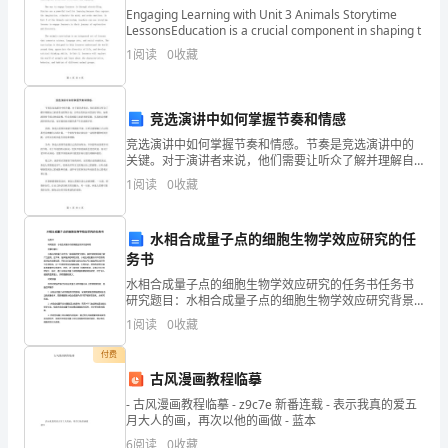
工
Engaging Learning with Unit 3 Animals Storytime
作
LessonsEducation is a crucial component in shaping t
1
阅读
0
收藏
情
况
竞选演讲中如何掌握节奏和情感
向
竞选演讲中如何掌握节奏和情感。节奏是竞选演讲中的
关键。对于演讲者来说，他们需要让听众了解并理解自
领
己的思考过程和计划，让听众有机会对其进行评估。如
1
阅读
0
收藏
果演讲的节奏过快或过慢，听众很难跟上演讲者的思
导
路，从而难
和
水相合成量子点的细胞生物学效应研究的任
务书
同
水相合成量子点的细胞生物学效应研究的任务书任务书
研究题目：水相合成量子点的细胞生物学效应研究背景
志
与意义：水相合成的量子点作为一种新颖的荧光材料，
1
阅读
0
收藏
其在生物学领域已被广泛应用。近年来，越来越多的研
们
究发现，
付费
做
古风漫画教程临摹
- 古风漫画教程临摹 - z9c7e 新番连载 - 表示我真的爱五
如
月大人的画，再次以他的画做 - 蓝本
6
阅读
0
收藏