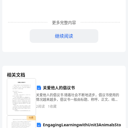
好。
根
更多完整内容
据
继续阅读
领
导
的
安
相关文档
排
和
关爱他人的倡议书
关爱他人的倡议书 随着社会不断地进步，倡议书使用的
要
情况越来越多，倡议书一般由标题、称呼、正文、结
尾、落款五部分组成。那么一般倡议书是怎么写的呢？
求，
2
阅读
1
收藏
下面是小编为大家整理的关爱他人的倡议书，欢迎阅读
与
就
付费
EngagingLearningwithUnit3AnimalsStoryt