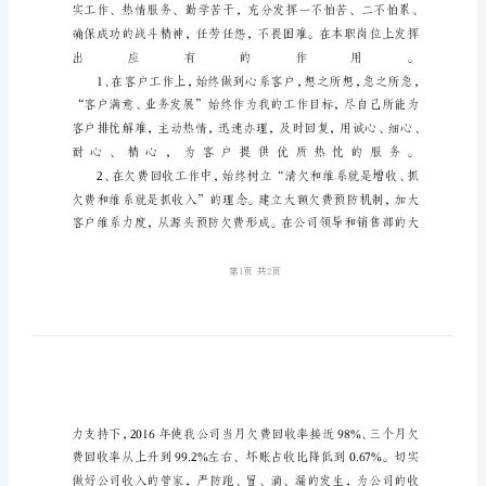
报
告
清
欠
和
维
系
个
人
述
职
报