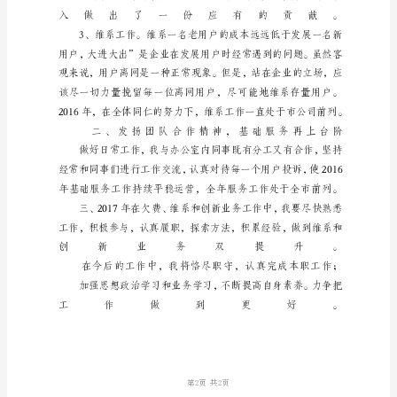
告
尊
敬
的
各
位
领
导，
同
事
们：
大
家