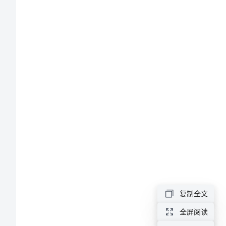
活
动
总
结
庆
祝
少
先
队
建
复制全文
队
全屏阅读