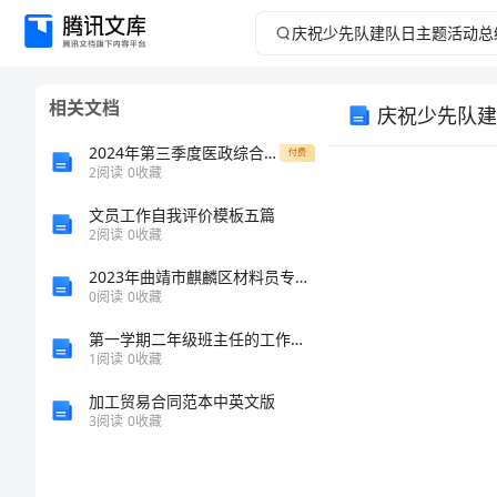
庆
祝
相关文档
庆祝少先队建
少
2024年第三季度医政综合检查结果整改措施
付费
先
2
阅读
0
收藏
文员工作自我评价模板五篇
队
2
阅读
0
收藏
建
2023年曲靖市麒麟区材料员专业管理实务考试题库【综合题】
0
阅读
0
收藏
队
第一学期二年级班主任的工作计划
1
阅读
0
收藏
日
加工贸易合同范本中英文版
主
3
阅读
0
收藏
题