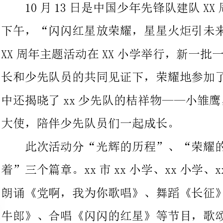
长和少先队员的共同见证下，荣耀地参加了中国少年先锋队。活动
中还揭晓了xx少先队的桔祥物——小雏鹰，
大使，陪伴少先队员们一起成长。
此次活动分“光辉的历程”、“荣耀的队史”和“时刻准备
着”三个篇章。xx市xx小学、xx小学、xx小学的少先队员通
朗诵《党啊，我为你歌唱》、舞蹈《长征》、情景剧《歌唱二小放
牛郎》、合唱《闪闪的红星》等节目，歌颂了伟大的中国共产党，
弘扬了长征精神，回忆了少先队队史。在入队仪式上，XX小学
负责人宣读了新队员，并邀请老前辈、优秀团员、家长、老队员代
表为新队员佩戴红领巾，老队员为新队员送上寄语卡，让大家一起
加油；新队员们表示会好好努力，做一名合格的少先队员。随后，
大队辅导员带着全体队员举起右拳，在中国少年先锋队队旗下庄严