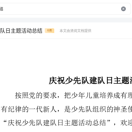
队日主题活动总结
本文由贤阅文档提供
付费
庆祝少先队建队日主题活动总结
按照党的要求，把少年儿童培养成有理想、有道德、有文化、
有纪律的一代新人，是少先队组织的神圣使命。下面是为大家的
“庆祝少先队建队日主题活动总结”，欢迎阅读。
10月13日是中国少年先锋队建队XX周年纪念日。10月13日
下午，“闪闪红星放荣耀，星星火炬引未来”xx市庆祝少先队
XX周年主题活动在XX小学举行，新一批一年级小学生在老师、家