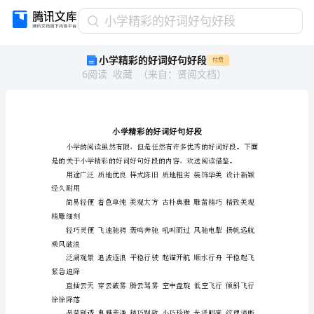
小
小学精彩的好词好句好段
学
小学精彩的好词好句好段
付费
精
6
阅读
收藏
（
来自
：
贤阅文档
）
彩
的
好
词
好
句
好