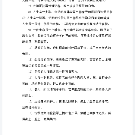
姿态迷人
小
学
满湖面。
的
阅
光透过树梢给水面染上了一层
读
虽
然
有
限，
瞌睡。
但
是
任