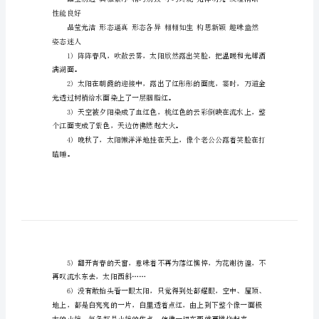
段
经久耐用
小
学
精雕细刻
精
彩
乘风破浪
的
好
紧急迫降
词
好
徐徐降落
句
好
性能良好
段