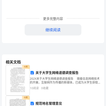
然
有
更多完整内容
许
多
继续阅读
优
秀
再叹流水东去，太阳西斜……
的
好
相关文档
付费
词
关于大学生网络道德调查报告
好
202X关于大学生网络道德调查报告 随着信息网络技术
的开展，互联网作为传播的新媒体，已成为大学生获取
段。
和交流信息的重要渠道。网络信息资源的丰富和交流的
10
阅读
0
收藏
便捷，深得同学们的关注和喜爱。然而由于种种原因，
下
付费
面
规范地名管理意见