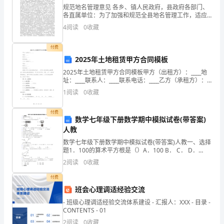
规范地名管理意见 各乡、镇人民政府，县政府各部门、
是
各直属单位：为了加强和规范全县地名管理工作，适应
城市建设和人民生产生活的需要，根据国务院《地名管
的
4
阅读
0
收藏
理条例》和《安徽省地名管理办法》有关规定，结
关
付费
漾着风，飘洒着雨。
2025年土地租赁甲方合同模板
于
2025年土地租赁甲方合同模板甲方（出租方）：____地
小
址：____联系人：____联系电话：____乙方（承租方）：
____地址：____联系人：____联系电话：____根据《中华人
光斑。
1
阅读
0
收藏
学
民共和国合同法
精
付费
数学七年级下册数学期中模拟试卷(带答案)
被灿烂的云霞染成一片绯红。
人教
彩
数学七年级下册数学期中模拟试卷(带答案)人教一、选择
的
题1．100的算术平方根是（）A．100 B． C． D．
102．下列四幅名车标志设计中能用平移得到的是（ ）
2
阅读
0
收藏
好
A．奥迪 B．本田C．奔驰 D．
付费
词
班会心理调适经验交流
好
- 班级心理调适经验交流体系建设 - 汇报人：XXX - 目录 -
CONTENTS - 01
身舒坦。
句
2
阅读
0
收藏