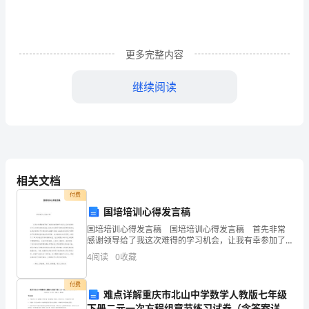
九
上
英
更多完整内容
语
继续阅读
Ⅱ.完形填空
期
11、
末
beforemyfamily1toPerthAustralia
模
拟
asallthelessonsweretaughtinEnglish.
相关文档
试
付费
国培培训心得发言稿
卷
（维持生活）
国培培训心得发言稿 国培培训心得发言稿 首先非常
注
感谢领导给了我这次难得的学习机会，让我有幸参加了
这次精英云集的盛会，让我亲身经历了新观念新思想的
4
阅读
0
收藏
（比萨饼店）
pizzeria.
意
洗礼，让我真正领略了外语教学的浩
事
付费
难点详解重庆市北山中学数学人教版七年级
下册二元一次方程组章节练习试卷（含答案详