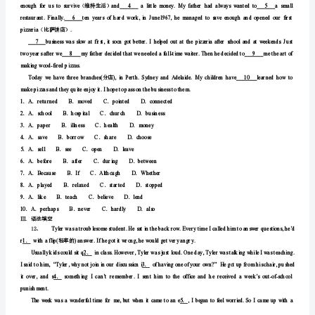
6、一
测
一
It'sonlyhalfanhour'swalk,Iadviseyou.
．．
Atogo;nottodriveBgoing;todrive
试
．．
Ctogo;notdrivingDgoing;notdriving
7、
题
．．．
AfailedBpromisedCrefused
含
8、
Mikevisitedhisteacherwithhisclassmates______.
．．．．
解
9、
–YourspokenEnglishismuchbetter.
析
2022-
10、
—Asweknow,it’sdifficulttoliveinaforeigncountry.
—______ifyoucan’tunderstandthelanguagethere.
2023
．．．．
AProperlyBRecentlyCUsuallyDEspecially
学
年