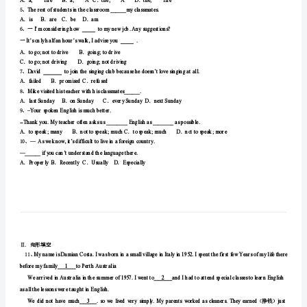
级
Ⅰ.单项选择
1、
英
．．．．
Ais;areBis;isCare;isDare;are
语
2、
．．．．
AareBbeCisDam
第
3、
—Janegotan“A”intheEnglishtest.
—_______.Sheworksthehardestinourclass.
一
．
AManyhandsmakelightwork
学
．
BItneverrainsbutitpours
．
CDon’tputallyoureggsinonebasket
期
．
DNopain,nogain
期
4、
．．．．
末
5、
Therestofstudentsintheclassroom______myclassmates.
．．．．
AisBareCbeDam
监