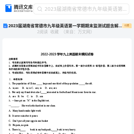
2023
2023届湖南省常德市九年级英语第一学期期末监测试题含解析
届
2023届湖南省常德市九年级英语第一学期期末监测试题含解析
付费
湖
2
阅读
收藏
（
来自
：
万文网
）
南
省
常
德
市
注意事项
九
1．考生要认真填写考场号和座位序号。
年
色字迹的签字笔作答。