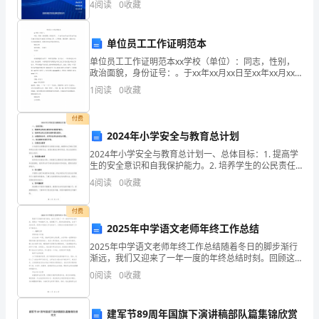
12、
4
阅读
0
收藏
座
制定与实施研究报告报告目录第一章
．轻率的
位
单位员工工作证明范本
．
序
单位员工工作证明范本xx学校（单位）：同志，性别，
．
政治面貌，身份证号：。于xx年xx月xx日至xx年xx月xx
号。
日在我公司xx部门从事xx工作，工作积极，团结集体，
1
阅读
0
收藏
．
遵纪守法，各方面表现优秀。我单位对本证
2．
punishment.
付费
试
2024年小学安全与教育总计划
2024年小学安全与教育总计划一、总体目标：1. 提高学
题
生的安全意识和自我保护能力。2. 培养学生的公民责任
感和团队意识。3. 加强家校合作，共同关注学生的安全
所
4
阅读
0
收藏
问题。二、安全教育内容及计划：1. 交通
有
付费
2025年中学语文老师年终工作总结
答
2025年中学语文老师年终工作总结随着冬日的脚步渐行
案
渐远，我们又迎来了一年一度的年终总结时刻。回顾这
一年的教学工作，我感慨万千，既有收获的喜悦，也有
0
阅读
0
收藏
必
不足的反思。现将本年度的工作总结如下，以期在未来
的教
须
建军节89周年国旗下演讲稿部队篇集锦欣赏