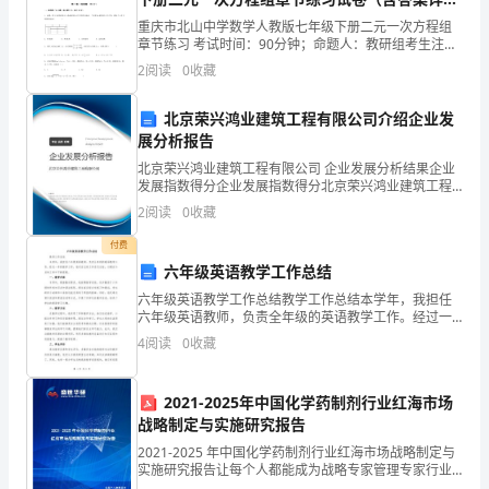
项
解）
makingwood-firedpizzas.
重庆市北山中学数学人教版七年级下册二元一次方程组
1．
章节练习 考试时间：90分钟；命题人：教研组考生注
分店
意：1、本卷分第I卷（选择题）和第Ⅱ卷（非选择题）两
2
阅读
0
收藏
考
部分，满分100分，考试时间90分钟2、答卷前，考
生
北京荣兴鸿业建筑工程有限公司介绍企业发
．．．．．
1AreturnedBmovedCpointe
展分析报告
要
．．．．．
2AschoolBhospitalCchurchDbusiness
北京荣兴鸿业建筑工程有限公司 企业发展分析结果企业
发展指数得分企业发展指数得分北京荣兴鸿业建筑工程
认
．．．．．
3ApaperBillnessChealthDmoney
有限公司综合得分说明：企业发展指数根据企业规模、
2
阅读
0
收藏
企业创新、企业风险、企业活力四个维度对企业发展情
．．．．．
4AsaveBborrowCshareDchoose
真
况进
付费
．．．．．
5AsellBseeCopenDleave
填
六年级英语教学工作总结
．．．．．
6AbeforeBafterCduringDbetween
六年级英语教学工作总结教学工作总结本学年，我担任
写
六年级英语教师，负责全年级的英语教学工作。经过一
．．．．．
7ABecauseBIfCAlthoughDWhether
年的教学工作，我对自己的工作进行总结，以期在今后
4
阅读
0
收藏
考
的工作中不断提高。一、教学内容本学年，根据教材要
．．．．．
8AplayedBrelaxedCstartedDstopped
求，我按
场
．．．．．
9AlikeBteachCbelieveDlend
2021-2025年中国化学药制剂行业红海市场
号
战略制定与实施研究报告
．．．．．
10AperhapsBneverChardlyDalso
2021-2025 年中国化学药制剂行业红海市场战略制定与
和
Ⅲ.语法填空
实施研究报告让每个人都能成为战略专家管理专家行业
专家……2021-2025 年中国化学药制剂行业红海市场战略