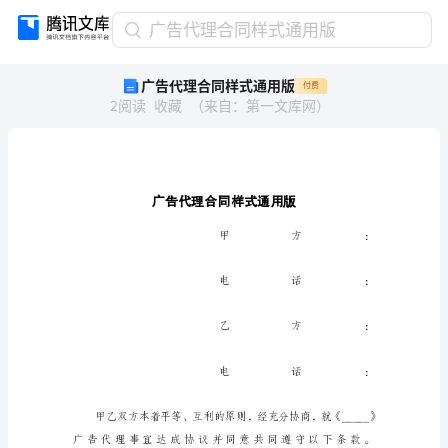
广
广告代理合同样式通用版
告
广告代理合同样式通用版
付费
代
2
阅读
收藏
（
来自
：
第一文库网
）
理
合
同
样
式
通
用