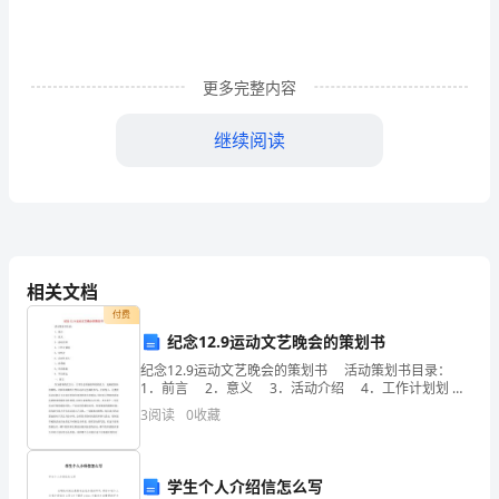
着
平
更多完整内容
等、
互
继续阅读
利
的
原
则，
相关文档
付费
经
纪念12.9运动文艺晚会的策划书
充
纪念12.9运动文艺晚会的策划书 活动策划书目录：
1．前言 2．意义 3．活动介绍 4．工作计划划
分
5．宣传计 6．活动负责人
3
阅读
0
收藏
协
商，
学生个人介绍信怎么写