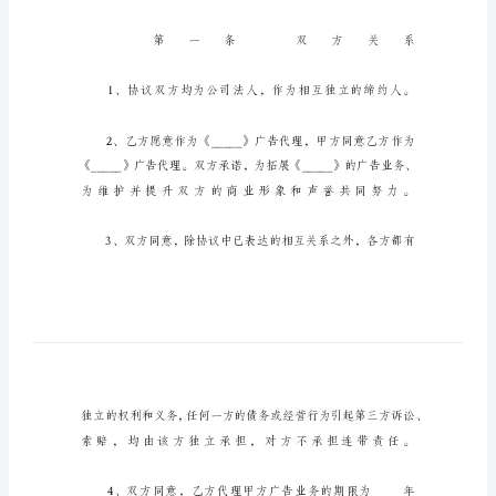
版
广
告
代
理
合
同
样
式
通
用
版