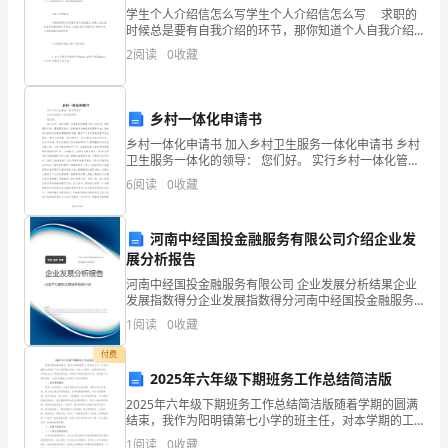
学生个人介绍信怎么写学生个人介绍信怎么写 求职的
就
时候总是要有自我介绍的环节，那你知道个人自我介绍
信怎么写么?下面是yjbys小编为大家整理的学生个人介绍
《_____》
2
阅读
0
收藏
信的写法，欢迎阅读和参考。
广
乡村一体化申请书
告
乡村一体化申请书 加入乡村卫生服务一体化申请书 乡村
代
卫生服务一体化的领导： 您们好。 实行乡村一体化管
理，合理规划和配置乡村卫生资源，规范服务行为，提
6
阅读
0
收藏
高服务能力，促进新农
理
事
河南中经国投金融服务有限公司介绍企业发
展分析报告
宜
河南中经国投金融服务有限公司 企业发展分析结果企业
达
发展指数得分企业发展指数得分河南中经国投金融服务
有限公司综合得分说明：企业发展指数根据企业规模、
1
阅读
0
收藏
企业创新、企业风险、企业活力四个维度对企业发展情
成
况进
付费
协
2025年六年级下期班务工作总结简洁版
议
2025年六年级下期班务工作总结简洁版随着学期的圆满
结束，我作为阳明镇第七小学的班主任，对本学期的工
作进行了深入的回顾与总结。在这一过程中，我深刻体
并
1
阅读
0
收藏