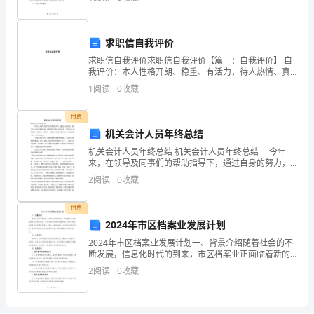
会到，尽管班主任工作的经验尚浅，但通过不断的实践
与反
同
求职信自我评价
意
求职信自我评价求职信自我评价【篇一：自我评价】 自
共
我评价：本人性格开朗、稳重、有活力，待人热情、真
诚；工作认真负责，积极主动，能吃苦耐劳，用于承受
1
阅读
0
收藏
同
压力，勇于创新；有很强的组织能力和团队协作精神，
具有较
遵
付费
机关会计人员年终总结
守
机关会计人员年终总结 机关会计人员年终总结 今年
来，在领导及同事们的帮助指导下，通过自身的努力，
以
我个人无论是在敬业精神、思想境界,还是在业务素质、
2
阅读
0
收藏
工作能力上都得到进一步提高，并取得了一定的工作成
下
绩
付费
条
2024年市区档案业发展计划
款。
2024年市区档案业发展计划一、背景介绍随着社会的不
断发展，信息化时代的到来，市区档案业正面临着新的
第
机遇和挑战。有效地管理和利用档案资源，对市区的发
2
阅读
0
收藏
展和进步具有重要的意义。因此，制定2024年市区档案
一