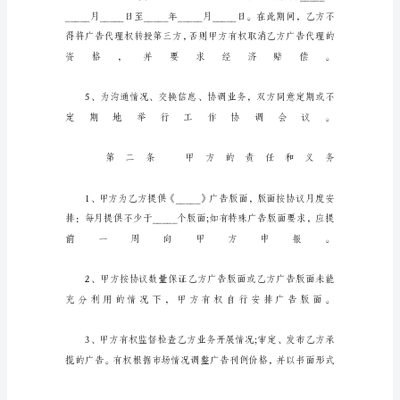
甲
方：
电
话：
乙
方：
电
话：
甲
乙
双
方
本