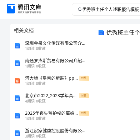
优
秀
相关文档
优秀班主任个
班
深圳金泉文化传媒有限公司介绍企业发展分析报告
主
1
阅读
0
收藏
南通罗杰斯贸易有限公司介绍企业发展分析报告
任
1
阅读
0
收藏
个
河大版《皇帝的新装》ppt课件11
付费
1
阅读
0
收藏
人
北京市2022_2023学年高一语文上学期期中题含解析
付费
4
阅读
0
收藏
述
2025年丧失监护权的离婚合同范文
付费
职
1
阅读
0
收藏
浙江家家健康控股股份有限公司杭州拱墅回龙路诊所介绍企业发展分析报告
报
3
阅读
0
收藏