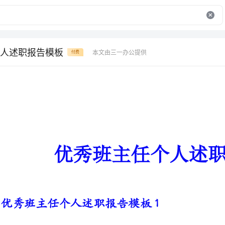
人述职报告模板
本文由三一办公提供
付费
优秀班主任个人述职报告模板
优秀班主任个人述职报告模板1
时间在指间流逝，还来不及体会
声中结束了。现将本学期的工作做如下汇报：
一、加强学生的文明行为习惯和安全教育。