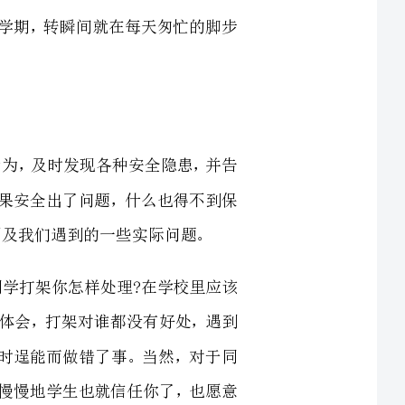
步规范自己的文明行为，及时发现各种安全隐患，并告
间谈话的主要内容，如果安全出了问题，什么也得不到保
擦该怎么办?你发现同学打架你怎样处理?在学校里应该
生的安全意识，让学生体会，打架对谁都没有好处，遇到
帮你解决，不要为了一时逞能而做错了事。当然，对于同
设身处地为他们着想，慢慢地学生也就信任你了，也愿意
二、培养学生的学习兴趣，端正学习态度，给后进生更多帮助，以形成良好的学习氛围。
是我们的一大重点。所以，本学期我有目的地的向同学
让他们意识到学习的重要性，并利用一切可以利用的时间