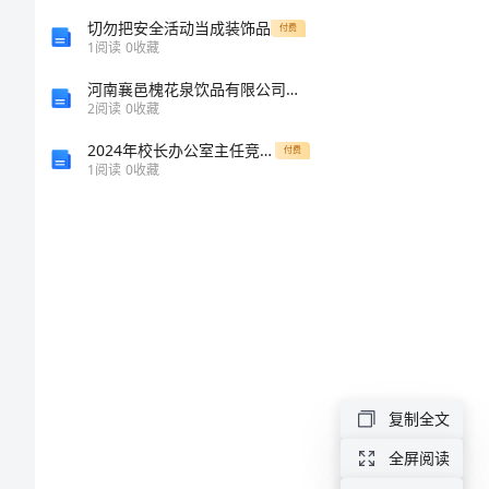
告
切勿把安全活动当成装饰品
付费
1
阅读
0
收藏
模
河南襄邑槐花泉饮品有限公司介绍企业发展分析报告
2
阅读
0
收藏
板
2024年校长办公室主任竞聘演讲稿范文合集范本
付费
1
阅读
0
收藏
优
秀
班
主
任
个
人
复制全文
述
全屏阅读
抓紧学习。