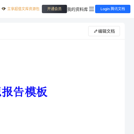
立享超值文库资源包
我的资料库
开通会员
Login 腾讯文档
编辑文档
其中的酸甜苦辣，一学期，转瞬间就在每天匆忙的脚步