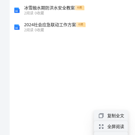
分
冰雪融水期防洪水安全教案
付费
2
阅读
0
收藏
体
2024社会应急联动工作方案
付费
式
2
阅读
0
收藏
空
调
清
洗
合
同
书
甲
复制全文
方
全屏阅读