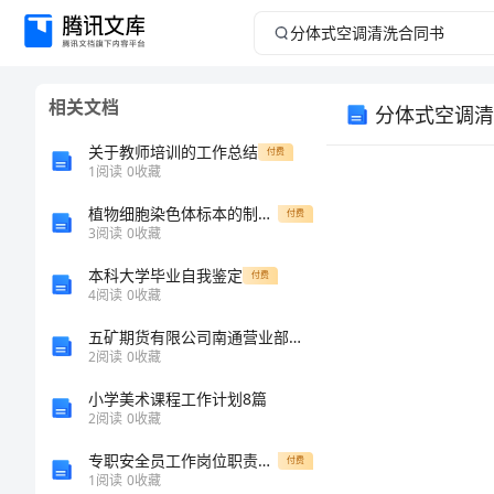
分
体
相关文档
分体式空调清
式
关于教师培训的工作总结
付费
空
1
阅读
0
收藏
植物细胞染色体标本的制作与观察
调
付费
3
阅读
0
收藏
清
本科大学毕业自我鉴定
付费
4
阅读
0
收藏
洗
五矿期货有限公司南通营业部介绍企业发展分析报告
2
阅读
0
收藏
合
小学美术课程工作计划8篇
同
2
阅读
0
收藏
专职安全员工作岗位职责说明
付费
书
1
阅读
0
收藏