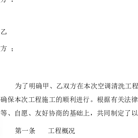
甲
方：
乙
方；