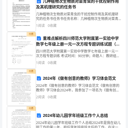
几种植物次生物质对菜青虫的干扰控制作用
对
“——
及其机理研究的任务书
自
几种植物次生物质对菜青虫的干扰控制作用及其机理研
究的任务书任务书任务名称：几种植物次生物质对菜青
己
虫的干扰控制作用及其机理研究任务背景：菜青虫是世
1
阅读
0
收藏
界上最具侵袭性的昆虫之一，会在短时间内根除植物，
使农业生
的
付费
重难点解析四川师范大学附属第一实验中学
所
数学七年级上册一元一次方程专题训练试题（含
解析）
六路、耳听八方，大将不紧张。
”
四川师范大学附属第一实验中学数学七年级上册一元一
思
次方程专题训练 考试时间：90分钟；命题人：教研组考
生注意：1、本卷分第I卷（选择题）和第Ⅱ卷（非选择
1
阅读
0
收藏
所
题）两部分，满分100分，考试时间90分钟2、答卷
付费
为
2024年《做有创意的教师》学习体会范文
进
2024年《做有创意的教师》学习体会范文《做有创意的
教师》学习体会2024年，我参加了一项名为《做有创意
行
的教师》的培训课程。这个课程旨在帮助教师掌握创新
2
阅读
0
收藏
教育的理念和方法，培养教师们在课堂教学中发挥自己
深
付费
入
2024年幼儿园学年班级工作个人总结
2024年幼儿园学年班级工作个人总结2024年是我在幼儿
的
园工作的第一年，担任学年班级班主任的工作。在这一