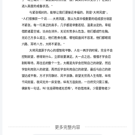
社
心
旦拼命紧握，便会迅速从指
得
?
体
会
及
感受。
收
“
获
感
悟
（汇
总
19
更多完整内容