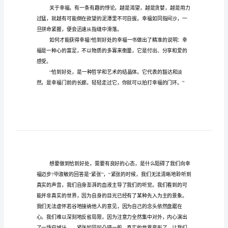
获
感
文，供大家参考和借鉴。
悟
人社心得体会及收获感悟篇一
（汇
总
19
你，幸福了吗
“?”
篇）
精
得幸福！
选
人