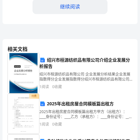
篇）
继续阅读
通
过
撰
写
?“”“
相关文档
心
绍兴市桓源纺织品有限公司介绍企业发展分
析报告
得
绍兴市桓源纺织品有限公司 企业发展分析结果企业发展
体
指数得分企业发展指数得分绍兴市桓源纺织品有限公司
综合得分说明：企业发展指数根据企业规模、企业创
1
阅读
0
收藏
会，
新、企业风险、企业活力四个维度对企业发展情况进行
评价。
付费
我
2025年出租房屋合同模板篇出租方
……
们
2025年出租房屋合同模板篇出租方甲方（出租方）：
____身份证号：____乙方（承租方）：____身份证号：____
进入高度的戒备状态。
”
能
根据《中华人民共和国合同法》、《中华人民共和国城
1
阅读
0
收藏
市房地产管理法》及有关法律法规的规
够