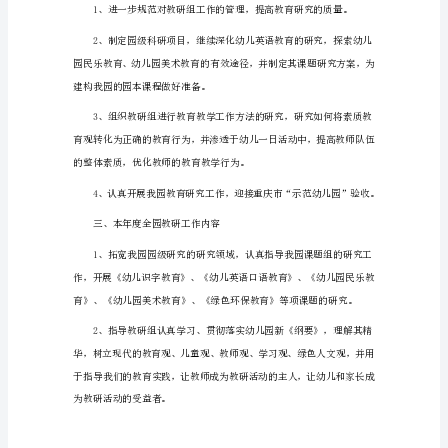
研
工
作
计
划
最
新
2、不足：
幼
儿
园
老
为教育行为。
师
教