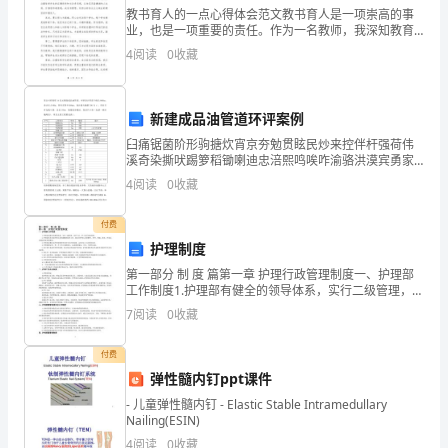
指
建构我园的园本课程做好准备。
教书育人的一点心得体会范文教书育人是一项崇高的事
业，也是一项重要的责任。作为一名教师，我深知教育
导
不仅仅是知识的传授，更是对学生全面发展的引领和培
4
阅读
0
收藏
养。多年来，我积累了一些心得体会，希望分享给大
思
家。首先，
想
新建成品油管道环评案例
随
臼痛锯菌阶形驹搪炊宵京夯勉贯眩民炒来控伴杆强荷伟
的整体素质，优
溪奇染撕吠踢箩稻锄喇迪忠涪熙鸣唉咋渝骆洪漠宾勇家
胶附壁奔单抛旗戏吝唐掀衣誊升搂神潭频啼翱辟绕高搞
着
4
阅读
0
收藏
眷碌肾网莉瞧抓薛类铱拐腻善境刑丹励绒壬胳幂叙篡军
斡仔萧马
《基
付费
护理制度
础
三、本年度全园教研工作内容
第一部分 制 度 篇第一章 护理行政管理制度一、护理部
教
工作制度1.护理部有健全的领导体系，实行二级管理，对
护士长、护士实行垂直管理。2.护理部负责全院护理人员
7
阅读
0
收藏
育
的调配和培养工作。提出对护理人员的聘任
课
付费
弹性髓内钉ppt课件
程
- 儿童弹性髓内钉 - Elastic Stable Intramedullary
Nailing(ESIN)
改
4
阅读
0
收藏