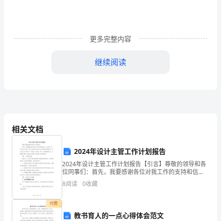
研
工
作
更多完整内容
计
继续阅读
划
精
选
篇
相关文档
二、本年度教研工作目标
1
2024年设计主管工作计划报告
一、
2024年设计主管工作计划报告【引言】尊敬的领导和各
背
位同事们：首先，我要感谢各位对我工作的支持和信
任。过去的一年，作为设计主管，我尽力发挥自己的专
8
阅读
0
收藏
业知识和团队管理能力，在各项工作中取得了一些成
景
绩。在新
付费
及
教书育人的一点心得体会范文