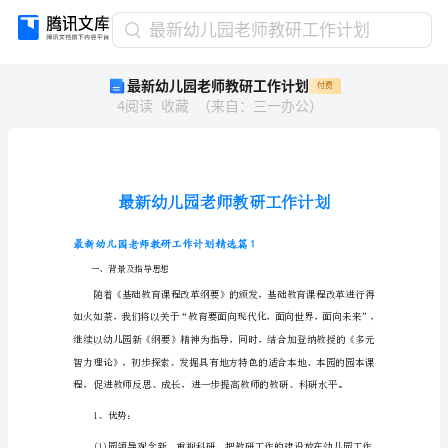
最
最新幼儿园老师教研工作计划
新
最新幼儿园老师教研工作计划
付费
幼
4
阅读
收藏
（
来自
：
三一办公
）
儿
园
老
师
教
研
工