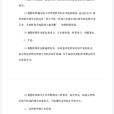
作
一、背景及指导思想
计
划
最
新
幼
儿
园
1、优势：
老
师
教
首位。