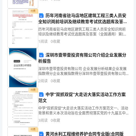
革
付费
纲
历年河南省驻马店地区建筑工程三类人员安
全知识岗前培训及继续教育考试优选题库及答案
要》
（全国通用）
历年河南省驻马店地区建筑工程三类人员安全知识岗前
培训及继续教育考试优选题库及答案（全国通用）第I部
的
分 单选题（50题）1. 下列哪项是建筑施工现场临时用电
1
阅读
0
收藏
为教研活动的受益者。
设施中,必须设置的保护措施?A: 防火保护B:
颁
深圳市壹带壹投资有限公司介绍企业发展分
发，
析报告
基
深圳市壹带壹投资有限公司 企业发展分析结果企业发展
指数得分企业发展指数得分深圳市壹带壹投资有限公司
础
综合得分说明：企业发展指数根据企业规模、企业创
2
阅读
0
收藏
新、企业风险、企业活力四个维度对企业发展情况进行
评价。
教
付费
中学“双抓双促”大走访大落实活动工作方案
育
范文
中学“双抓双促”大走访大落实活动工作方案范文一、活动
课
背景和意义本次活动旨在全面贯彻落实党的十九届五中
全会精神，提高中学教育质量，强化学生学习动力与自
程
3
阅读
0
收藏
主学习能力，切实推进学校教育教学改革。通过“双抓双
促
付费
改
黄河水利工程维修养护合同专业版(合同版