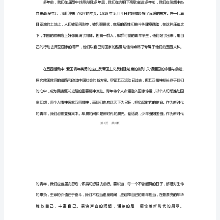
动
心
得
范
文
2024
年
五
四
运
动