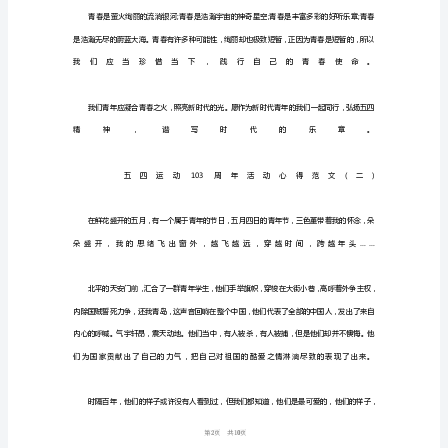
3
周
年
活
动
心
得
范
文
五
四
1
10
第页共
运
动