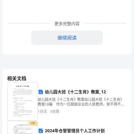
103
周
更多完整内容
年
活
继续阅读
动
心
得
范
相关文档
文
幼儿园大班《十二生肖》教案_12
7
幼儿园大班《十二生肖》教案幼儿园大班《十二生肖》
教案18篇 作为一位兢兢业业的人民教师，就不得不需
篇
要编写教案，教案是教学活动的总的组织纲领和行动方
1
阅读
0
收藏
案。优秀的教案都具备一些什么特点呢？下面是小编帮
经
大
付费
过
2024年仓管管理员个人工作计划