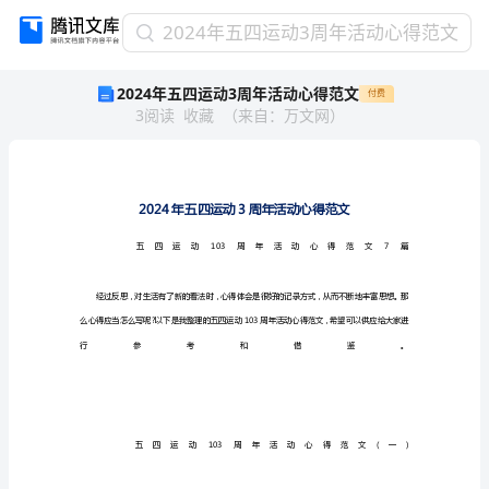
2024
2024年五四运动3周年活动心得范文
年
2024年五四运动3周年活动心得范文
付费
五
3
阅读
收藏
（
来自
：
万文网
）
四
运
动
3
周
年
活