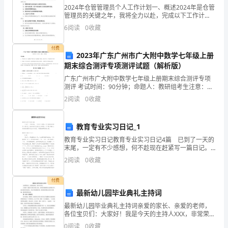
反
2024年仓管管理员个人工作计划一、概述2024年是仓管
管理员的关键之年，我将全力以赴，完成以下工作计
划，以提高工作效率，保证仓库运作的顺畅和准确性。
思，
6
阅读
0
收藏
二、职责分析作为仓管管理员，我的主要职责包括：1.
对
付费
2023年广东广州市广大附中数学七年级上册
生
期末综合测评专项测评试题（解析版）
活
广东广州市广大附中数学七年级上册期末综合测评专项
测评 考试时间：90分钟；命题人：教研组考生注意：
1、本卷分第I卷（选择题）和第Ⅱ卷（非选择题）两部
有
2
阅读
0
收藏
分，满分100分，考试时间90分钟2、答卷前，考生务
了
教育专业实习日记_1
新
教育专业实习日记教育专业实习日记4篇 已到了一天的
末尾，一定有不少感想，何不趁现在赶紧写一篇日记。
的
快来参考日记是怎么写的吧，以下是小编为大家收集的
2
阅读
0
收藏
教育专业实习日记，希望能够帮助到大家。教育专业
看
付费
法
最新幼儿园毕业典礼主持词
时，
最新幼儿园毕业典礼主持词亲爱的家长、亲爱的老师，
各位宝贝们：大家好！我是今天的主持人XXX，非常荣幸
心
能够为大家带来今年幼儿园的毕业典礼。在这个特别的
0
阅读
0
收藏