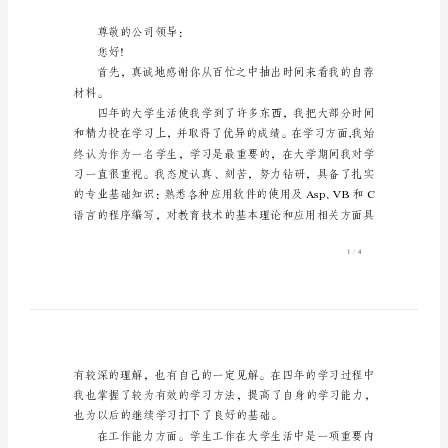
荐
信
范
文
希望可以帮助到有需要的朋友。
本
科
生
个
人
求
职
尊敬的公司领导：