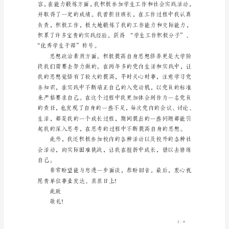
自
您好!
我
推
材料。
荐
信
范
文
本
科
生
个
人
求