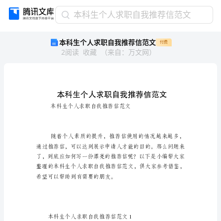
本
本科生个人求职自我推荐信范文
科
本科生个人求职自我推荐信范文
付费
生
2
阅读
收藏
（
来自
：
万文网
）
个
人
求
职
自
我
推