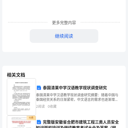
职
自
更多完整内容
我
推
继续阅读
荐
信
范
文
相关文档
随
泰国清莱中学汉语教学现状调查研究
着
泰国清莱中学汉语教学现状调查研究摘要：随着中国与
泰国经贸关系的日渐紧密，中文语言的需求也逐渐增
个
加。而泰国清莱中学作为泰国境内的知名中学，在汉语
2
阅读
0
收藏
教学方面具有较高的知名度和影响力。本文通过对泰国
人
清莱中学汉
付费
完整版安徽省合肥市建筑工程三类人员安全
素
知识岗前培训及继续教育考试大全及答案（网校