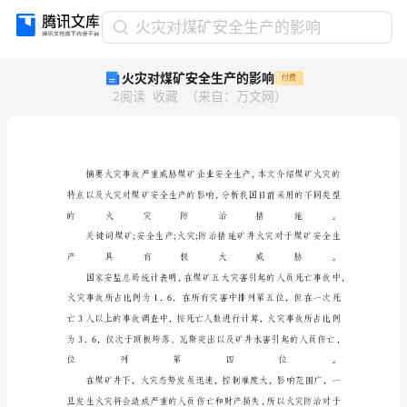
火
火灾对煤矿安全生产的影响
灾
火灾对煤矿安全生产的影响
付费
对
2
阅读
收藏
（
来自
：
万文网
）
煤
矿
安
全
生
产
的