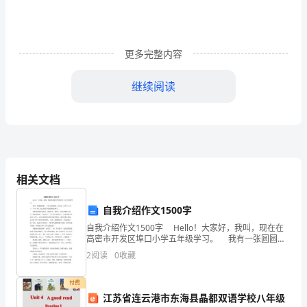
矿
火
更多完整内容
灾
继续阅读
的
特
点
以
相关文档
及
火
自我介绍作文1500字
自我介绍作文1500字 Hello！大家好，我叫，现在在
灾
高密市开发区埠口小学五年级学习。 我有一张圆圆的
脸，一双乌黑的眼睛，短头发。我今年12岁了，不小了
2
阅读
0
收藏
对
吧？却总也脱不掉那满脸的稚气。 我
煤
付费
江苏省连云港市东海县晶都双语学校八年级