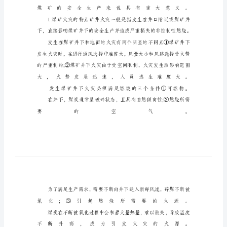
影
响
摘
要
火
灾
事
故
严
重
威
胁