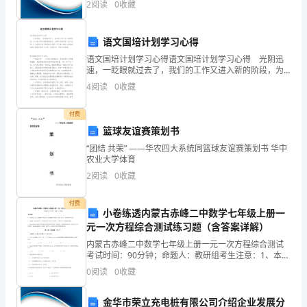
前
2
阅读
0
收藏
新、企业风险、企业活力四个维度对企业发展情况进行
评价。
采
语文国培计划学习心得
用
语文国培计划学习心得语文国培计划学习心得 光阴迅
速，一眨眼就过去了，我们的工作又进入新的阶段，为
的
了在工作中有更好的成长，立即行动起来写一份计划
4
阅读
0
收藏
吧。什么样的计划才是好的计划呢？以下是小编为大家
不
收集的
付费
同
篮球友谊赛策划书
类
“团结 共荣” ——华农四大系统同篮球友谊赛策划书 华中
农业大学体育
型
2
阅读
0
收藏
的
付费
小卷练透内蒙古赤峰二中数学七年级上册一
火
元一次方程综合测试练习题（含答案详解）
灾
内蒙古赤峰二中数学七年级上册一元一次方程综合测试
考试时间：90分钟；命题人：教研组考生注意：1、本卷
防
分第I卷（选择题）和第Ⅱ卷（非选择题）两部分，满分
0
阅读
0
收藏
100分，考试时间90分钟2、答卷前，考生务必用
治
金华市荣立充电桩有限公司介绍企业发展分