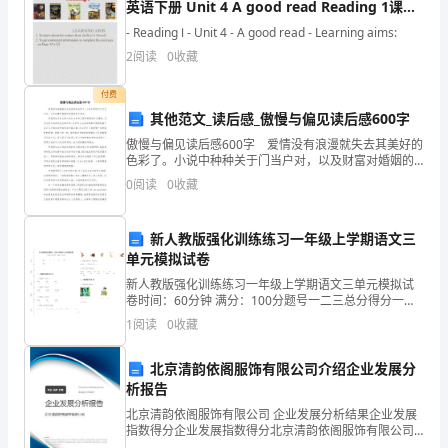
矿
英语下册 Unit 4 A good read Reading 1课件
（新版）牛津版
安
- Reading Ⅰ - Unit 4 - A good read - Learning aims:
2
阅读
0
收藏
全
付费
生
其他范文_读后感_傲慢与偏见读后感600字
产
傲慢与偏见读后感600字 爱情没有浪漫就失去其美好的
色彩了。小说中种种关于门当户对，以及财富对婚姻的
的
考量却充斥其中。 伊丽莎白为自己家人的行为给自己
0
阅读
0
收藏
带来的影响万分懊恼，达西也因此劝宾利先生离开简
影
新人教版强化训练练习一年级上学期语文三
响，
单元模拟试卷
分
新人教版强化训练练习一年级上学期语文三单元模拟试
卷时间：60分钟 满分：100分题号一二三总分得分一、
析
积累与运用(40分)1. 读拼音，写汉字。
1
阅读
0
收藏
shēnjǐngměi________________
我
北京清韵依阁服饰有限公司介绍企业发展分
国
析报告
北京清韵依阁服饰有限公司 企业发展分析结果企业发展
目
指数得分企业发展指数得分北京清韵依阁服饰有限公司
综合得分说明：企业发展指数根据企业规模、企业创