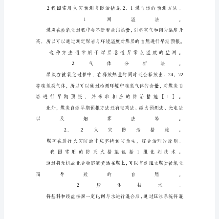
煤
矿
企
业
安
全
生
产，
本
文
介
绍
煤