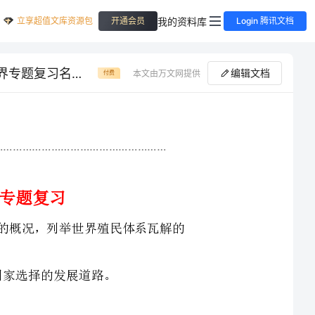
立享超值文库资源包
我的资料库
开通会员
Login 腾讯文档
浙江省杭州市周浦中学九年级历史与社会下册 第五单元 冷战时期的世界专题复习名师学案（无答案） 人教版
编辑文档
本文由万文网提供
付费
大战后“冷战”的概况，列举世界殖民体系瓦解的
历史大事年表》写出下列事件的时间，再在年代尺上划出