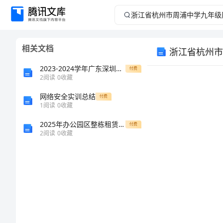
浙
江
相关文档
省
2023-2024学年广东深圳市宝安中学北师大版物理九年级电磁现象综合练习试卷（详解版）
付费
杭
2
阅读
0
收藏
网络安全实训总结
州
付费
1
阅读
0
收藏
市
2025年办公园区整栋租赁合同模板
付费
一、课程目标
2
阅读
0
收藏
周
二、学习目标
浦
四、自主学习
中
学