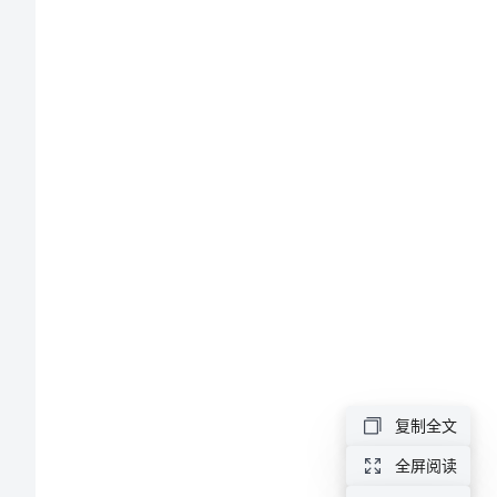
①
九
年
级
历
国家和地区
美国
史
日本
欧洲
与
苏联
社
韩国
中东
会
非洲
复制全文
下
五、合作学习
全屏阅读