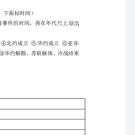
利国家④北约成立⑤华约成立⑥亚非
体成立⑨东欧剧变⑩华约解散、苏联解体、冷战结束
措施，说一说第二次世界大战后西方发达国家的社会福利