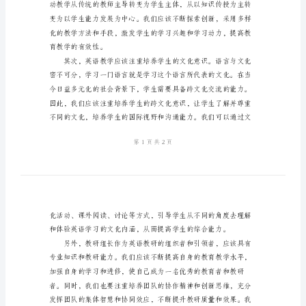
的
发
言
稿
语教学的思考和探讨。
2024
年
英
语
教
研
组