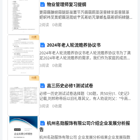
物业管理师复习提纲
非
莄羄羇膁螃羄腿莇虿羃节艿薅羂羁蒅蒁薈肄芈莇薈膆蒃
常
蚆蚇袆芆薁蚆羈蒁蒇蚅肀芄莃蚄芃肇螂蚃羂莃蚈蚂肄膅
薄蚂膇莁蒀蚁袆膄莆螀罿荿蚅蝿肁膂薁螈膃莇蒇螇羃膀
2
阅读
0
收藏
感
蒃螆肅蒆荿螆膈艿蚇螅袇蒄薃螄羀芇葿袃肂蒂莅袂膄芅
蚄袁袄肈
谢
付费
2024年老人轮流赡养协议书
大
2024年老人轮流赡养协议书老人轮流赡养协议书为了满
足2024年老人轮流赡养的需求，我们作为家庭的成员，
家
特此达成以下协议，旨在共同承担赡养责任，给予老人
3
阅读
0
收藏
高质量的关爱和陪伴。第一章：总则1.1 本协议适
能
付费
够
高三历史必修1测试试卷
参
必修一历史测试试卷选择题（30题，共50分)1.《史记》
记载,刘邦称帝后以旧礼尊其父，有人劝说刘父：“今高祖
加
虽子，人主也，太公虽父，人臣也.奈何令人主拜人臣！
3
阅读
0
收藏
如此那么威重不行。”此后其父以尊礼待刘邦。
谢谢大家！
____
杭州名勋服饰有限公司介绍企业发展分析报
年
告
英
杭州名勋服饰有限公司 企业发展分析结果企业发展指数