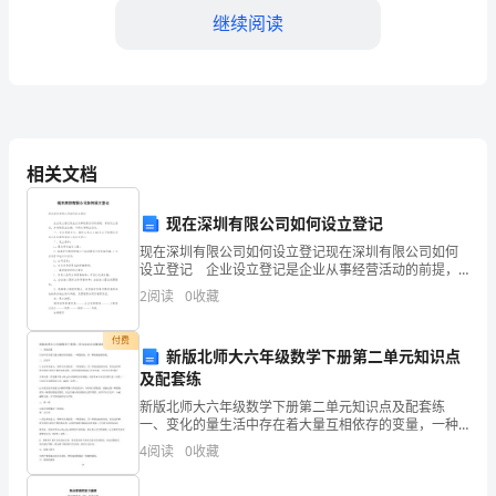
研
继续阅读
组
长、
教
师
相关文档
同
现在深圳有限公司如何设立登记
仁
现在深圳有限公司如何设立登记现在深圳有限公司如何
设立登记 企业设立登记是企业从事经营活动的前提，
们：
非经设立登记，并领取营业执照，不得从事商业活
2
阅读
0
收藏
动。 一、企业类型定义：国内2名以上50名以下的股
大
付费
新版北师大六年级数学下册第二单元知识点
家
及配套练
好！
新版北师大六年级数学下册第二单元知识点及配套练
一、变化的量生活中存在着大量互相依存的变量，一种
首
量变化，另一种量也随着变化。二、正比率正比率的意
4
阅读
0
收藏
义：两种有关系的量，一种量变化，另一种量也随着变
先，
化，若是这