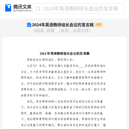
2024
2024年英语教研组长会议的发言稿
年
2024年英语教研组长会议的发言稿
付费
英
4
阅读
收藏
（
来自
：
尚阅文库
）
语
教
研
组
长
会
议