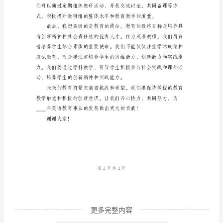
长
会
议
育教学的有效性。
的
发
言
稿
尊
敬
的
各
位
教
更多完整内容