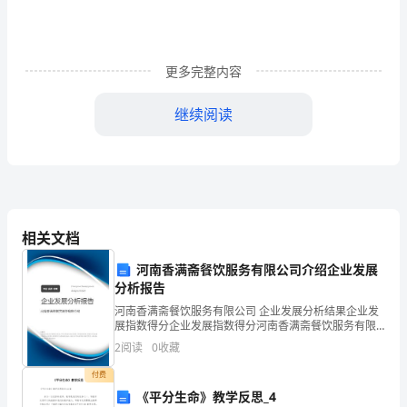
taste
of
English
更多完整内容
humour
继续阅读
Section
matterwhenyoucome
Ⅲ
Ⅲ.阅读理解
Learning
A
about
相关文档
Language
河南香满斋餐饮服务有限公司介绍企业发展
&Using
分析报告
LanguageⅠ.
河南香满斋餐饮服务有限公司 企业发展分析结果企业发
展指数得分企业发展指数得分河南香满斋餐饮服务有限
单
公司综合得分说明：企业发展指数根据企业规模、企业
yourself.
2
阅读
0
收藏
创新、企业风险、企业活力四个维度对企业发展情况进
行评
句
付费
《平分生命》教学反思_4