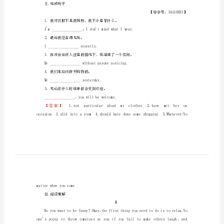
humour
Section
Ⅲ
4．Howdidshereact________thenews.
Learning
6．Theroomisin________mess.
about
Language
&Using
Language
【答案】
学
Ⅱ.完成句子
业