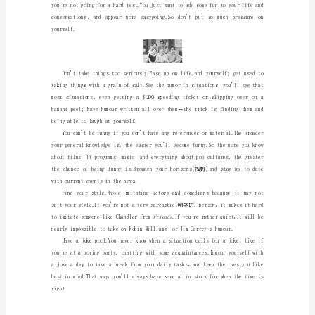
分
1．我对衣服不是很挑剔；我不介意穿什么。
层
2．最近我经常遇见她。
测
I________________recently.
评
新
4．我们本应该昨天购物的。
We________________yesterday.
人
5．无论你什么时候来都会受到欢迎。
教
________________，youwillbewelcome.
【答案】
版
Unit
3
A