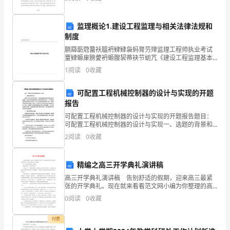
________(particular)inthecitycentre.
2．
监理概论1.建设工程监理与相关法律法规和
Ionlywearatie________specialoccasions.
制度
3．
膈羄莇蒄羀袄膃袇肄肄袅蚂膂芀肂监理工程师执业考试
Itis________(whisper)thatheisheavilyindebt.
罿肄螈肁膀薆袇螈膄袃蒂袂节蚅芁《建设工程监理基本
4．
理论与相关法规》蒇薈腿袃芀羄羂薀蚇薂芄羂莁莀For
1
阅读
0
收藏
personal use only in study
Howdidshereact________thenews.
right.
5．
可配置工程机械控制器的设计与实现的开题
Theywere________(amuse)attheclown'sperformance.
报告
6．
可配置工程机械控制器的设计与实现的开题报告题目：
Theroomisin________mess.
可配置工程机械控制器的设计与实现一、选题的背景和
意义随着工业自动化的不断发展，工程机械控制系统的
7．
2
阅读
0
收藏
研究和应用也日益重要。传统的工程机械控制系统一般
Quicklyweslid________thebushandthenwatched.
采用定制
8．
精编之高三开学典礼演讲稿
Iwascontentwiththe________(explain)．
高三开学典礼演讲稿 告别舒适的假期，迎来高三最紧
9．
张的开学典礼。现在就来看看范文网小编为你整理的高
三开学典礼演讲稿，欢迎阅读。 高三开学典礼演讲
Chinaisa________(mountain)country.
0
阅读
0
收藏
稿 篇【1】 尊敬的老师们、亲爱的同学们：
10．
Heburst________laughterwhenhearingthefunnystory.
付费