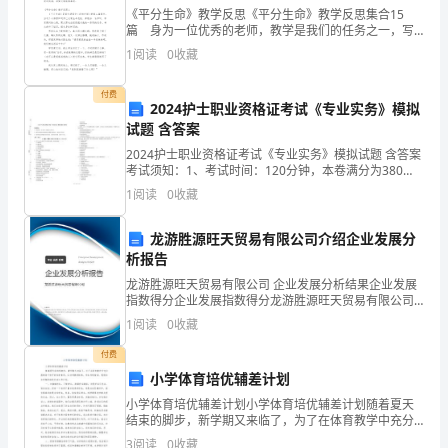
语
《平分生命》教学反思《平分生命》教学反思集合15
篇 身为一位优秀的老师，教学是我们的任务之一，写
法
教学反思可以快速提升我们的教学能力，写教学反思需
1
阅读
0
收藏
要注意哪些格式呢？下面是小编为大家收集的《平分生
填
命
付费
空
2024护士职业资格证考试《专业实务》模拟
试题 含答案
1．
2024护士职业资格证考试《专业实务》模拟试题 含答案
beingabletolaughatyourself.
Traffic
考试须知：1、考试时间：120分钟，本卷满分为380
分。 2、请首先按要求在试卷的指定位置填写您的姓名、
1
阅读
0
收藏
Unit3AtasteofEnglishhumourSectionⅢLearningabout
准考证号等信息。 3、请仔细阅读各种题目的
Language&amp;UsingLanguage
龙游胜源旺天贸易有限公司介绍企业发展分
Ⅰ.
析报告
单
龙游胜源旺天贸易有限公司 企业发展分析结果企业发展
句
指数得分企业发展指数得分龙游胜源旺天贸易有限公司
综合得分说明：企业发展指数根据企业规模、企业创
语
1
阅读
0
收藏
withcurrenteventsinthenews.
新、企业风险、企业活力四个维度对企业发展情况进行
法
评价。
付费
填
小学体育培优辅差计划
空
小学体育培优辅差计划小学体育培优辅差计划随着夏天
1．
Frien
结束的脚步，新学期又来临了，为了在体育教学中充分
提高每个孩子的体育素质，让老师教的轻
Trafficisbad，
3
阅读
0
收藏