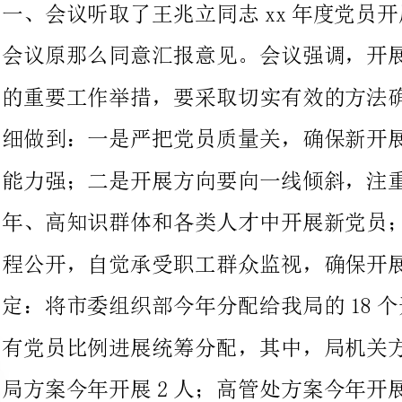
细做到：一是严把党员质量关，确保新开展党员整体素质高、工作
能力强；二是开展方向要向一线倾斜，注重在生产工作一线、青
年、高知识群体和各类人才中开展新党员；三是开展党员过程要全
程公开，自觉承受职工群众监视，确保开展结果民主科学。会议议
定：将市委组织部今年分配给我局的18个开
有党员比例进展统筹分配，其中，局机关方案今年开展1人；环翠
局方案今年开展2人；高管处方案今年开展5人；烟威路方案今年
开展1人；设计院方案今年开展1人；抱海酒店方案今年开展3
人；监理公司方案今年开展4人；正路公司方案今年开展1人。
二、会议听取了于新政同志关于《威海市公路局机关车辆管理方法
（试行）》的汇报。会议原那么同意汇报意见。会议指出，公务车
辆使用是全社会普遍关注的一项重要问题，尤其是最近国家集中整