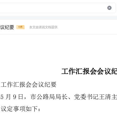
议纪要
本文由贤阅文档提供
付费
工作汇报会会议纪要
工作汇报会会议纪要
5月9日，市公路局局长、党委书记王清主持召开党委会议，研究
议定事项如下：
一、会议听取了王兆立同志xx年度党员开展
会议原那么同意汇报意见。会议强调，开展新党员是加强党的建立
的重要工作举措，要采取切实有效的方法确定好党员开展对象，详