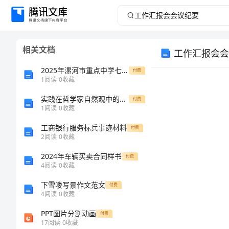
工
作
相关文档
工作汇报会会
汇
2025年漯河市重点中学七年级上学期1月期末数学教学质量检测模拟试题含解析
付费
报
1
阅读
0
收藏
实践在哲学家自然观中的作用刍议
会
付费
1
阅读
0
收藏
会
工商银行服务标兵事迹材料
付费
2
阅读
0
收藏
议
2024年车辆买卖合同样书
付费
4
阅读
0
收藏
纪
下雪喽写景作文范文
付费
要
4
阅读
0
收藏
PPT图片分割动画
付费
工
17
阅读
0
收藏