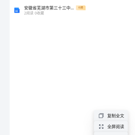
作
安徽省芜湖市第三十三中学七年级语文 化石吟教案 人教新课标版
付费
2
阅读
0
收藏
汇
报
会
会
议
纪
要
工
作
汇
复制全文
报
全屏阅读
会