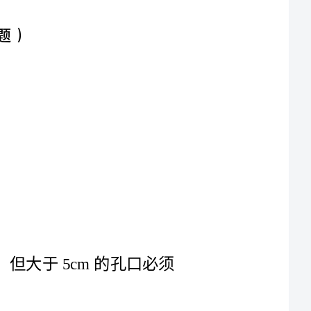
2.楼板、屋面和平台等面上短边尺寸小于但大于5cm的孔口必须