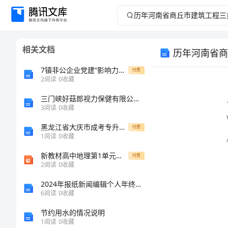
历
年
相关文档
河
7镇非公企业党建“影响力工程”情况汇报
付费
南
2
阅读
0
收藏
word
三门峡好菇郎视力保健有限公司介绍企业发展分析报告
省
3
阅读
0
收藏
商
黑龙江省大庆市成考专升本2023年计算机基础自考测试卷含答案
付费
1
阅读
0
收藏
丘
新教材高中地理第1单元人口与环境第1节人口分布课件鲁教版必修2
付费
2
阅读
0
收藏
市
2024年报纸新闻编辑个人年终工作总结例
建
6
阅读
0
收藏
节约用水的情况说明
筑
1
阅读
0
收藏