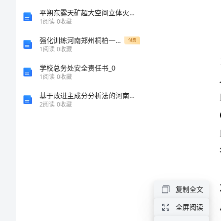
工
平朔东露天矿超大空间立体火区灭火技术
1
阅读
0
收藏
程
强化训练河南郑州桐柏一中物理八年级下册从粒子到宇宙专题测评试卷（含答案详解）
付费
1
阅读
0
收藏
三
学校总务处安全责任书_0
1
阅读
0
收藏
答案：C
类
基于改进主成分分析法的河南城镇化水平测度
人
2
阅读
0
收藏
员
A:30cm
安
B:35cm
C:20cm
全
D:25cm
复制全文
答案：D
知
全屏阅读