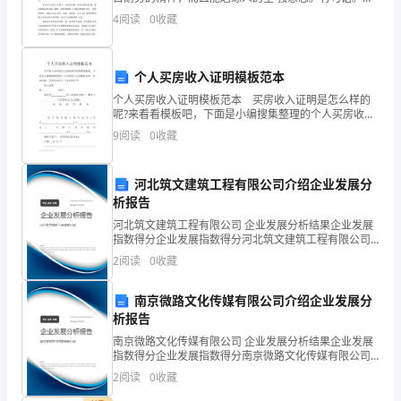
之立大事者，不惟有超世之才，亦必有 坚忍不拔之志。
4
阅读
0
收藏
这
在军训中，很苦很累，但这是一种人生体验，战胜自我
事
个人买房收入证明模板范本
说
个人买房收入证明模板范本 买房收入证明是怎么样的
呢?来看看模板吧，下面是小编搜集整理的个人买房收入
起
证明模板范本，欢迎阅读，更多资讯尽在工作证明栏
9
阅读
0
收藏
目! 收入证明致______________银行：
来
有
河北筑文建筑工程有限公司介绍企业发展分
析报告
点
河北筑文建筑工程有限公司 企业发展分析结果企业发展
指数得分企业发展指数得分河北筑文建筑工程有限公司
朦
综合得分说明：企业发展指数根据企业规模、企业创
2
阅读
0
收藏
新、企业风险、企业活力四个维度对企业发展情况进行
胧，
评价。
南京微路文化传媒有限公司介绍企业发展分
还
析报告
好
南京微路文化传媒有限公司 企业发展分析结果企业发展
指数得分企业发展指数得分南京微路文化传媒有限公司
二
综合得分说明：企业发展指数根据企业规模、企业创
2
阅读
0
收藏
新、企业风险、企业活力四个维度对企业发展情况进行
评价。