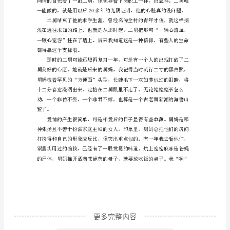
级
优
秀
作
文
练我：你舅！
精
选
二
舅
的
幸
福
更多完整内容
九