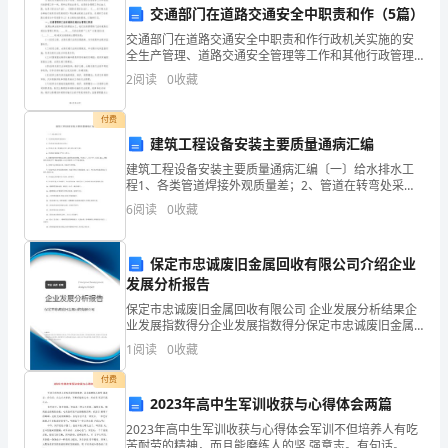
交通部门在道路交通安全中职责和作（5篇）
农
交通部门在道路交通安全中职责和作行政机关实施的安
民，
全生产管理、道路交通安全管理等工作和其他行政管理
工作一样，同样必须依法进行。这是安全管理工作必由
2
阅读
0
收藏
都得靠这个支撑着。
不
之路，也是《安全生产法》、《道路交通安全法》、
《____
过
付费
建筑工程设备安装主要质量通病汇编
他
建筑工程设备安装主要质量通病汇编〔一〕给水排水工
程1、各类管道焊接外观质量差；2、管道在转弯处采用
差
冲压弯头；3、管道少支架、管道固定不牢,墙当支架,梁
6
阅读
0
收藏
当支架；4、管道和支架连接不严密,少管卡；5、采暖
一
点
保定市忠诚废旧金属回收有限公司介绍企业
发展分析报告
没
盟了。
保定市忠诚废旧金属回收有限公司 企业发展分析结果企
业发展指数得分企业发展指数得分保定市忠诚废旧金属
当
回收有限公司综合得分说明：企业发展指数根据企业规
1
阅读
0
收藏
模、企业创新、企业风险、企业活力四个维度对企业发
成
展情
付费
农
2023年高中生军训收获与心得体会两篇
2023年高中生军训收获与心得体会军训不但培养人有吃
民。
苦耐劳的精神，而且能磨练人的坚 强意志。有句话。古