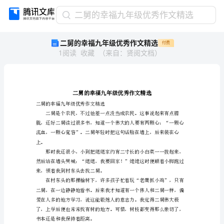
二
二舅的幸福九年级优秀作文精选
舅
二舅的幸福九年级优秀作文精选
付费
的
1
阅读
收藏
（
来自
：
贤阅文档
）
幸
福
九
年
级
优
二舅的幸福九年级优秀作文精选
秀