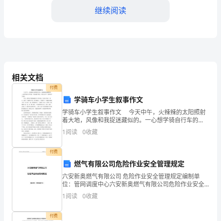
年
继续阅读
级
优
秀
作
相关文档
付费
文
学骑车小学生叙事作文
精
学骑车小学生叙事作文 今天中午，火辣辣的太阳照射
着大地，风像和我捉迷藏似的。一心想学骑自行车的
选
我，兴奋地跑下楼去，推出自行车，便开始学了起来。
1
阅读
0
收藏
首先，我用双手紧紧地抓住车子的车把，生怕车子倒
了
付费
二
燃气有限公司危险作业安全管理规定
六安新奥燃气有限公司 危险作业安全管理规定编制单
舅
位：管网调度中心六安新奥燃气有限公司危险作业安全
管理规定1. 危险作业对作业人员本身和周围人员及设备
是
1
阅读
0
收藏
具有较大的危险性，可能引发各
个
付费