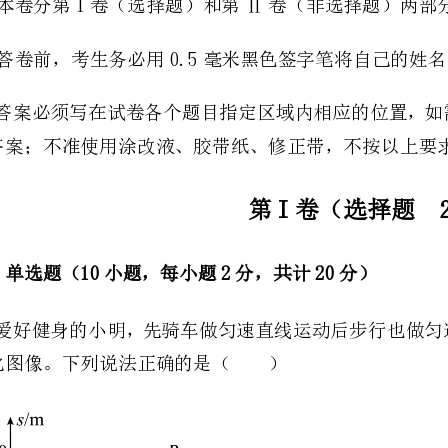
的答案；不准使用涂改液、胶带纸、修正带，不按以上要求作答的答案无效。
第I卷（选择题20分）
一、单选题（10小题，每小题2分，共计20分）
变化图像。下列说法正确的是（）
A．小明全程做匀速直线运动B．步行的路程是3000m