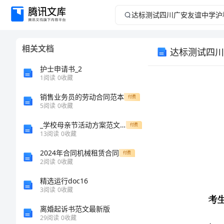
达
标
相关文档
达标测试四川
测
护士申请书_2
试
1
阅读
0
收藏
销售业务员的劳动合同范本
四
付费
5
阅读
0
收藏
川
_学校母亲节活动方案范文(精选8篇)
付费
13
阅读
0
收藏
广
2024年合同机械租赁合同
付费
考生注意：
2
阅读
0
收藏
安
精选运行doc16
友
3
阅读
0
收藏
离婚起诉书范文最新版
谊
29
阅读
0
收藏