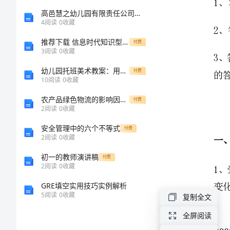
中
高邑慧之幼儿园有限责任公司介绍企业发展分析报告
4
阅读
0
收藏
学
推荐下载 信息时代知识型员工管理发展的新趋势
付费
3
阅读
0
收藏
沪
幼儿园托班美术教案：用绘画让孩子们感知和颜色宝宝的情感表达
付费
10
阅读
0
收藏
科
农产品绿色物流的影响因素分析与对策研究
付费
版
2
阅读
0
收藏
安全管理中的六个不等式
付费
八
2
阅读
0
收藏
年
初一的教师演讲稿
付费
2
阅读
0
收藏
级
GRE填空实用技巧实例解析
5
阅读
0
收藏
复制全文
第
全屏阅读