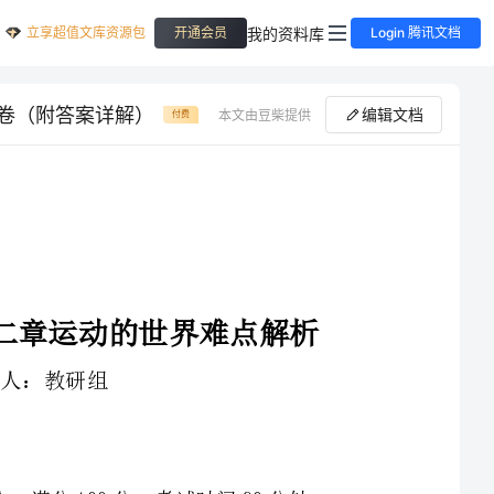
立享超值文库资源包
我的资料库
开通会员
Login 腾讯文档
卷（附答案详解）
编辑文档
本文由豆柴提供
付费
四川广安友谊中学沪科版八年级第二章运动的世界难点解析
1、本卷分第I卷（选择题）和第Ⅱ卷（非选择题）两部分，满分100分，考试时间90分钟
3、答案必须写在试卷各个题目指定区域内相应的位置，如需改动，先划掉原来的答案，然后再写上新