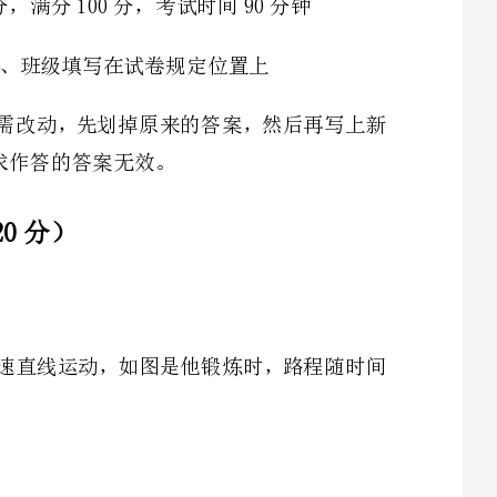
1、爱好健身的小明，先骑车做匀速直线运动后步行也做匀速直线运动，如图是他锻炼时，路程随时间