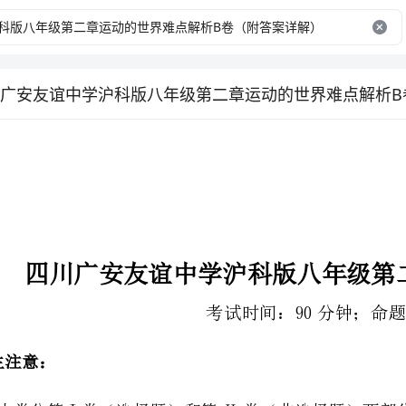
广安友谊中学沪科版八年级第二章运动的世界难点解析B
考试时间：90分钟；命题人：教研组
2、答卷前，考生务必用0.5毫米黑色签字笔将自己的姓名、班级填写在试卷规定位置上