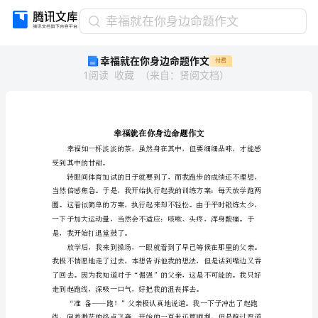
幸
幸福就在你身边命题作文
福
幸福就在你身边命题作文
付费
就
1
阅读
收藏
（
来自
：
贤阅文档
）
在
你
身
边
命
题
受到其中的甘甜。
作