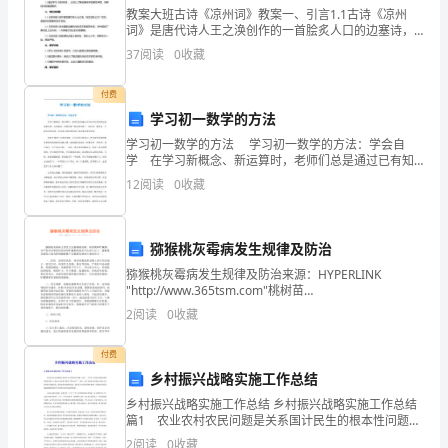
教案大班古诗《凉州词》教案一、引言1.1古诗《凉州
到
词》是唐代诗人王之涣创作的一首脍炙人口的边塞诗，
描绘了边塞风光和戍卒的艰苦生活。1.2学习《凉州词》
其
37
阅读
0
收藏
可以使幼儿领略古代诗词的美，培养他们对古典文化的
中
付费
学习初一数学的方法
的
学习初一数学的方法 学习初一数学的方法：学会自
甘
学 在学习新概念、新运算时，老师们总是通过已有知
识自然而然过渡到新知识，水到渠成，亦即所谓“温故而
12
阅读
0
收藏
甜。
知新”。因此说，数学是一门能自学的学科，自学成才最
猕猴桃灰霉病发生规律及防治
转
猕猴桃灰霉病发生规律及防治来源：HYPERLINK
了。
"http://www.365tsm.com"桃树苗
眼
http://www.365tsm.com 猕猴桃灰霉病主要发生在猕猴
2
阅读
0
收藏
桃花期、幼果期
间
付费
体
乡村振兴战略实施工作总结
育
乡村振兴战略实施工作总结 乡村振兴战略实施工作总结
篇1 农业农村农民问题是关系国计民生的根本性问题。
加
党的`__大作出了实施乡村振兴战略的重要部署，这是党
2
阅读
0
收藏