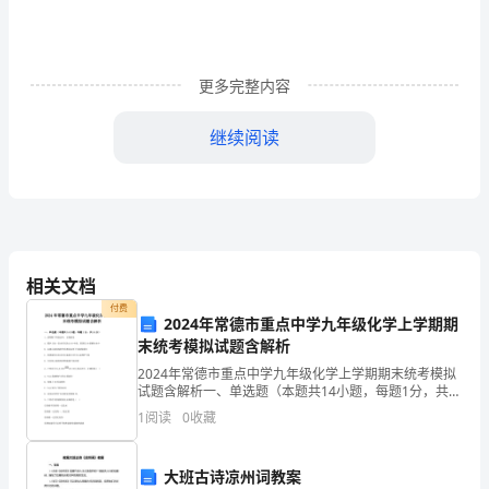
在
其
更多完整内容
中，
但
继续阅读
要
细
细
品
相关文档
付费
味，
2024年常德市重点中学九年级化学上学期期
末统考模拟试题含解析
才
2024年常德市重点中学九年级化学上学期期末统考模拟
试题含解析一、单选题（本题共14小题，每题1分，共
能
终点。
14分）1、请判断下列说法中，正确的是A．煤炉上放一
1
阅读
0
收藏
壶水可以防止CO中毒，原因是CO溶解在水中B．
感
受
大班古诗凉州词教案