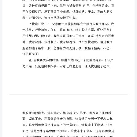
文
幸
福
就
是，我开始打退堂鼓了。
在
你
身
边
命
题
作
文