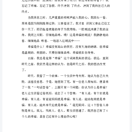
幸
福
如
一
杯
淡
淡
这下可完了！
的
茶，
虽
然
身