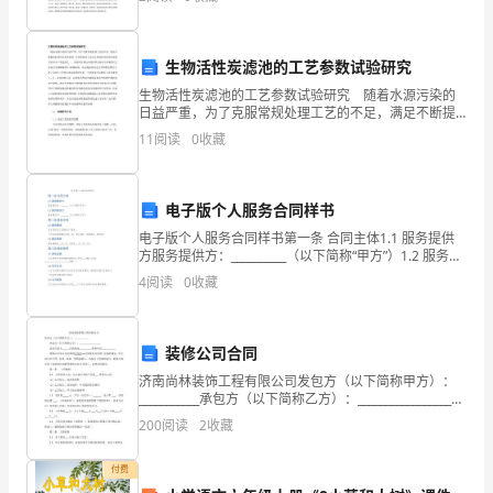
中央着眼于推进“四化同步”、城乡一体化发展和全
试
的
生物活性炭滤池的工艺参数试验研究
生物活性炭滤池的工艺参数试验研究 随着水源污染的
日
日益严重，为了克服常规处理工艺的不足，满足不断提
高的饮用水水质标准，对常规处理工艺出水再进行深度
11
阅读
0
收藏
子
净化将成为自来水厂的选择之一。生物活性炭技术能有
效去除
就
电子版个人服务合同样书
要
电子版个人服务合同样书第一条 合同主体1.1 服务提供
到
方服务提供方：__________（以下简称“甲方”）1.2 服务接
收方服务接收方：__________（以下简称“乙方”）第二条
4
阅读
0
收藏
服务内容2.1
了，
而
装修公司合同
我
济南尚林装饰工程有限公司发包方（以下简称甲方）：
___________承包方（以下简称乙方）：_________________法
跑
定代表人______注册地址__________联系电话_______
200
阅读
2
收藏
步
付费