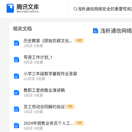
浅
析
相关文档
浅析通信网络
通
历史教案《原始农耕文化的遗产》范文
付费
信
2
阅读
0
收藏
导游工作计划_1
网
4
阅读
0
收藏
络
小学三年级数学暑假作业答案
43
阅读
0
收藏
【摘要】
安
教职工爱岗敬业演讲稿
3
阅读
0
收藏
全
员工劳动合同解约协议
付费
的
2
阅读
0
收藏
2024年销售业务员个人工作小结1
付费
重
6
阅读
0
收藏