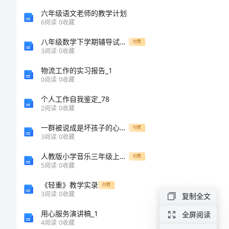
要
六年级语文老师的教学计划
6
阅读
0
收藏
性
一、
八年级数学下学期辅导试题9(无答案) 北师大版 试题
付费
3
阅读
0
收藏
（一）
和
物流工作的实习报告_1
0
阅读
0
收藏
技
个人工作自我鉴定_78
（二）
术
2
阅读
0
收藏
一群被说成是坏孩子的心声优秀作文
付费
维
3
阅读
0
收藏
护
人教版小学音乐三年级上册《法国号》教学实录与评析
付费
5
阅读
0
收藏
估量的。
措
《轻重》教学实录
二、
付费
3
阅读
0
收藏
复制全文
施
（一）
用心服务演讲稿_1
全屏阅读
4
阅读
0
收藏
浅