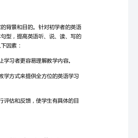
基础训练教学，目的是助学习者掌握英语词汇、语法和基本句型，提高英语听、说、读、写的
1、学习生活化：教学内容必须注重生活实用性，这样可以让学习者更容易理解教学内容。
2、多元化学习：教学模式在多元化方面，需要通过多样的教学方式来提供全方位的英语学习
3、量化评估：教学要重视量化评估，对学习者学习成果进行评估和反馈，使学生有具体的目
对于初学者来说，一个直观的内容展示会更容易理解和接受。我们可以通过展示英语单词的图