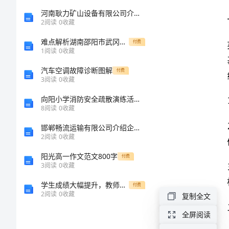
训
河南耿力矿山设备有限公司介绍企业发展分析报告
2
阅读
0
收藏
练
难点解析湖南邵阳市武冈二中数学七年级上册第四单元几何图形初步同步训练B卷（详解版）
付费
1
阅读
0
收藏
教
体验。
汽车空调故障诊断图解
付费
3
阅读
0
收藏
案
向阳小学消防安全疏散演练活动方案
标和动力。
的
8
阅读
0
收藏
二、教案设计
邯郸畅流运输有限公司介绍企业发展分析报告
设
2
阅读
0
收藏
计
阳光高一作文范文800字
付费
1、直观展示
3
阅读
0
收藏
与
学生成绩大幅提升，教师付出得到了充分肯定
付费
2
阅读
0
收藏
复制全文
讲
全屏阅读
2、零散拼接