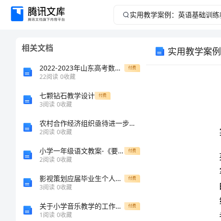
实
用
相关文档
实用教学案例
教
2022-2023年山东高考数学试卷(详细解析版)
付费
学
22
阅读
0
收藏
七颗钻石教学设计
案
付费
3
阅读
0
收藏
例：
农村合作经济组织亟待进一步完善
2
阅读
0
收藏
英
小学一年级语文教案-《要下雨了》第一课时
付费
2
阅读
0
收藏
语
影视策划应届毕业生个人简历
付费
基
3
阅读
0
收藏
关于小学音乐教学的工作总结范文
付费
础
1
阅读
0
收藏