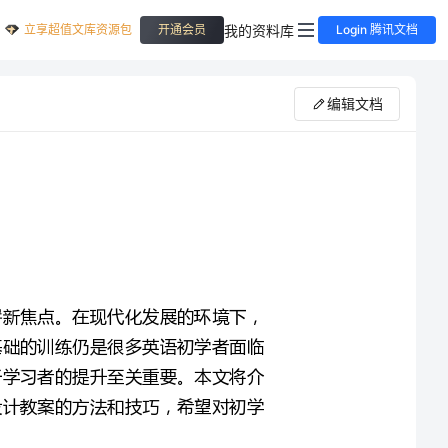
立享超值文库资源包
我的资料库
开通会员
Login 腾讯文档
编辑文档
英语是一门全球通用的语言，近年来也成为了国家发展的崭新焦点。在现代化发展的环境下，
掌握英语已成为了必须具备的基本技能之一。然而，英语基础的训练仍是很多英语初学者面临
的难题。在这样的情况下，一份好的英语基础训练教案对于学习者的提升至关重要。本文将介
绍英语基础训练教案的设计与讲授，并为教师们提供一些设计教案的方法和技巧，希望对初学
英语基础训练教案的设计和讲授，我们首先要关注的是教案的背景和目的。针对初学者的英语