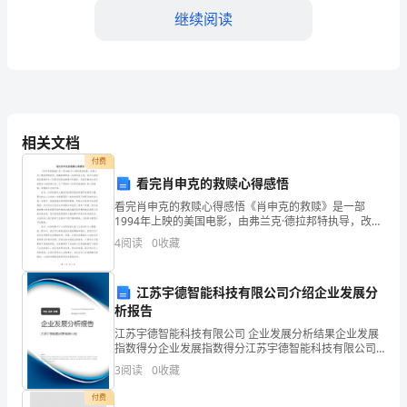
语
继续阅读
按
照
各
奋笃学。
个
相关文档
方
付费
看完肖申克的救赎心得感悟
任务。
面
看完肖申克的救赎心得感悟《肖申克的救赎》是一部
1994年上映的美国电影，由弗兰克·德拉邦特执导，改编
进
艺术素养：
自斯蒂芬·金的同名小说。该片以其深刻的情感和令人印
4
阅读
0
收藏
象深刻的故事情节而著称，并被多数观众誉为电影史上
行
的
分
江苏宇德智能科技有限公司介绍企业发展分
式，表现出良好的审美能力。
析报告
类
江苏宇德智能科技有限公司 企业发展分析结果企业发展
指数得分企业发展指数得分江苏宇德智能科技有限公司
总
综合得分说明：企业发展指数根据企业规模、企业创
3
阅读
0
收藏
动，展示自己的才艺。
新、企业风险、企业活力四个维度对企业发展情况进行
结：
评价。
付费