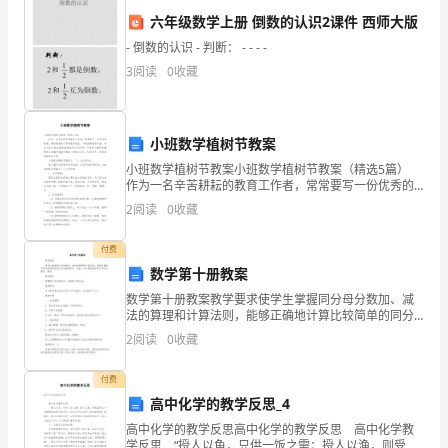
学
六年级数学上册 倒数的认识2课件 西师大版
乐鉴赏和演奏。
习
- 倒数的认识 - 判断： - - - -
3
阅读
0
收藏
表
较高水平。
现：
小班数学植树节教案
1.
小班数学植树节教案小班数学植树节教案（精选5篇）
孩
作为一名辛苦耕耘的教育工作者，常常要写一份优秀的
能力和良好的表达能力。
教案，编写教案助于积累教学经验，不断提高教学质
2
阅读
0
收藏
量。那么大家知道正规的教案是怎么写的吗？下面是小
子
社交能力：
编收
付费
在
数学第十册教案
学
数学第十册教案教学要求使学生掌握同分母分数加、减
良好的亲社交能力。
法的算理和计算法则，能够正确地计算比较简单的同分
术
母分数的连加、连减，会口算简单的同分母的分数加、
2
阅读
0
收藏
减法。教学重点掌握同分母分数连加、连减的计算方
方
法。教学难
付费
务，具有团队合作精神。
面
高中化学的教学反思_4
表
高中化学的教学反思高中化学的教学反思 高中化学教
学反思 “授人以鱼，只供一饭之需；授人以渔，则受益