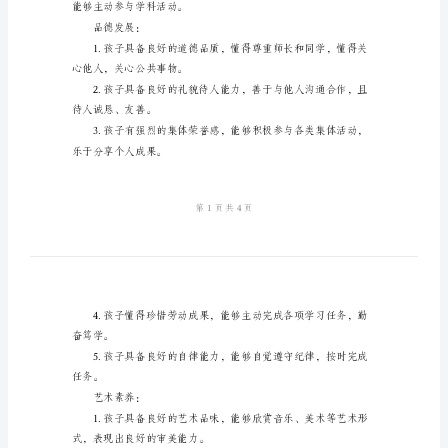
学习表现：
的
评
语
为
了
给
托
都取得了明显的进步。
班
家
且具备良好的创造性思维。
长
提
供
能够主动参与学科活动。