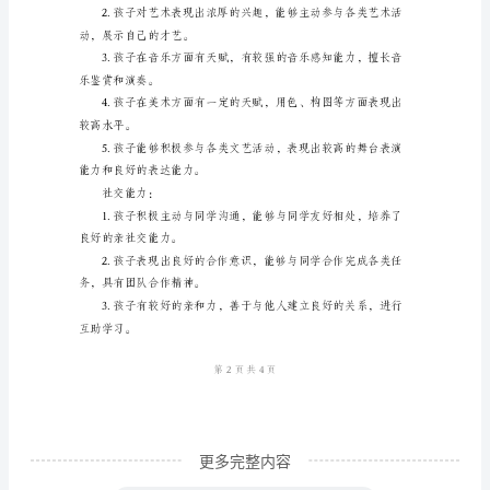
一
品德发展：
份
完
心他人，关心公共事物。
整
的
待人诚恳、友善。
评
语，
乐于分享个人成果。
我
将
以
下
的
评
更多完整内容