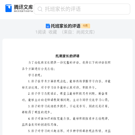
托
托班家长的评语
班
托班家长的评语
付费
家
1
阅读
收藏
（
来自
：
尚阅文库
）
长
的
评
语
托
班
家
各个方面进行分类总结：
长