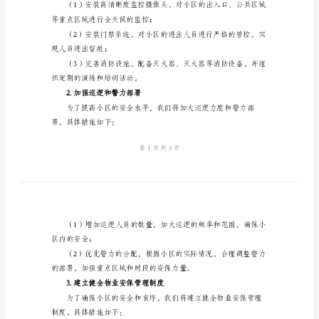
2024
年
的小区安保工作计划
小
二、整体目标
区
安
保
工
三、具体措施
作
1.完善安全防范设施
计
划
一、
全面检查和升级。具体包括：
前
言