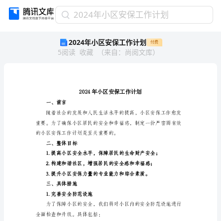
2024
2024年小区安保工作计划
年
2024年小区安保工作计划
付费
小
5
阅读
收藏
（
来自
：
尚阅文库
）
区
安
保
工
作
计
一、前言
划