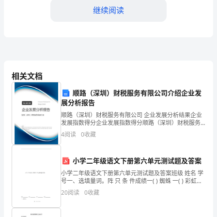
水
继续阅读
平
的
提
区内的安全；
高，
相关文档
小
顺路（深圳）财税服务有限公司介绍企业发
区
展分析报告
顺路（深圳）财税服务有限公司 企业发展分析结果企业
安
3.建立健全物业安保管理制度
发展指数得分企业发展指数得分顺路（深圳）财税服务
有限公司综合得分说明：企业发展指数根据企业规模、
保
4
阅读
0
收藏
企业创新、企业风险、企业活力四个维度对企业发展情
况进
工
制度，具体措施如下：
小学二年级语文下册第六单元测试题及答案
作
小学二年级语文下册第六单元测试题及答案班级 姓名 学
号一、选填量词。阵 只 条 件成绩一( ) 蜘蛛 一( ) 彩虹
愈
二、读拼音 , 写字词。三、把生字和对应的拼音连起来。
20
阅读
0
收藏
鹂 映 蝉 渠 稍chán q
成协同工作机制；
发