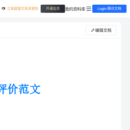
立享超值文库资源包
我的资料库
开通会员
Login 腾讯文档
编辑文档