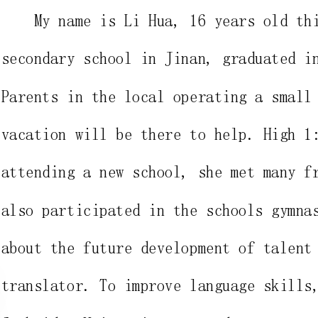
Parentsinthelocaloperatingasmalltravelagency,summer
vacationwillbetheretohelp.High1:00movinghouse,
attendinganewschool,shemetmanyfriends.Ilikemusic,
alsoparticipatedintheschoolsgymnasticsteam.Ithink
aboutthefuturedevelopmentoftalenttobecomea
translator.Toimprovelanguageskills,wanttogoto
CambridgeUniversitytostudy
英文简历里的自我评价范文篇二
DearSir,