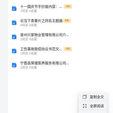
范
十一国庆节手抄报内容：国庆节的诗句
付费
7
阅读
0
收藏
文
论当下青春片之同名主题曲
付费
4
阅读
0
收藏
英
泉州兴家物业管理有限公司介绍企业发展分析报告
文
2
阅读
0
收藏
简
工伤事故赔偿协议书范文6篇
付费
1
阅读
0
收藏
历
宁晋县荣瑷医养服务有限公司介绍企业发展分析报告
里
2
阅读
0
收藏
的
自
我
复制全文
评
全屏阅读
价