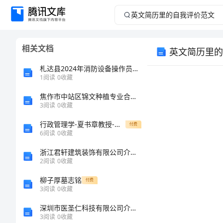
英
文
相关文档
英文简历里的
简
札达县2024年消防设备操作员考试题库精品【各地真题】
历
1
阅读
0
收藏
焦作市中站区锦文种植专业合作社介绍企业发展分析报告
里
3
阅读
0
收藏
的
行政管理学-夏书章教授-第五版笔记
付费
6
阅读
0
收藏
自
浙江君轩建筑装饰有限公司介绍企业发展分析报告
2
阅读
0
收藏
我
柳子厚墓志铭
付费
评
3
阅读
0
收藏
深圳市医圣仁科技有限公司介绍企业发展分析报告
价
3
阅读
0
收藏