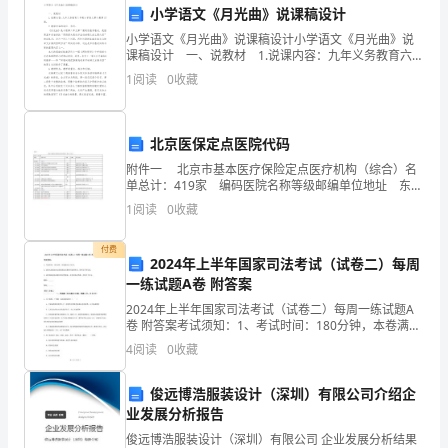
小学语文《月光曲》说课稿设计
学
小学语文《月光曲》说课稿设计小学语文《月光曲》说
课稿设计 一、说教材 1.说课内容：九年义务教育六年
八
A．光屏上能得到一个倒立放大的像
制小学语文第十册第17课。 2.教学内容的地位、作
1
阅读
0
收藏
用。 《月光曲》是本册第六单元第
年
B．光屏上能得到一个倒立缩小的像
级
北京医保定点医院代码
C．光屏上不一定能得到像
物
附件一 北京市基本医疗保险定点医疗机构（综合）名
单总计：419家 编码医院名称等级邮编单位地址 东城
理
区：东城区 01110001首都医科大
1
阅读
0
收藏
下
5、有关光现象，以下说法正确的是（）
付费
2024年上半年国家司法考试（试卷二）每周
学
一练试题A卷 附答案
期
2024年上半年国家司法考试（试卷二）每周一练试题A
卷 附答案考试须知：1、考试时间：180分钟，本卷满分
期
为150分。 2、请首先按要求在试卷的指定位置填写您的
4
阅读
0
收藏
姓名、准考证号等信息。 3、请仔细阅读各
末
俊远博浩服装设计（深圳）有限公司介绍企
复
业发展分析报告
俊远博浩服装设计（深圳）有限公司 企业发展分析结果