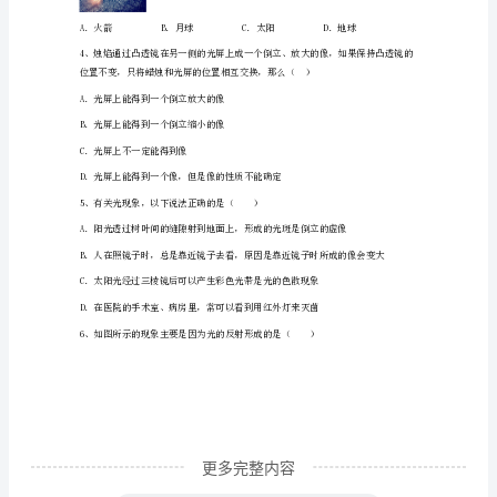
B．回声被学生挡住
期
C．教室里没有回声
末
D．声音分散传出去，回声太小听不见
复
2、下列说法中正确的是（）
习
A．不同种物质的密度一定不同
检
B．物质的物态发生变化时，它的密度不变
测
试
题
含
更多完整内容