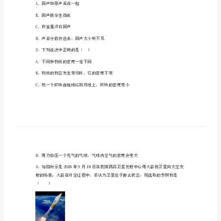
中
注意事项:
学
域内。
八
2．答题时请按要求用笔。
年
在草稿纸、试卷上答题无效。
级
物
理
下
学
A．回声和原声混在一起
期