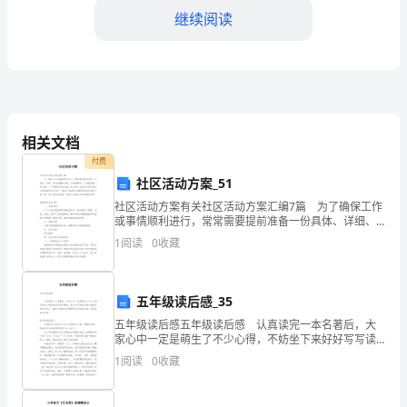
解
继续阅读
析
2024
年
相关文档
甘
付费
肃
社区活动方案_51
（）
社区活动方案有关社区活动方案汇编7篇 为了确保工作
省
或事情顺利进行，常常需要提前准备一份具体、详细、
针对性强的方案，方案是解决一个问题或者一项工程，
兰
1
阅读
0
收藏
一个课题的详细过程。你知道什么样的方案才能切实地
帮
州
五年级读后感_35
市
五年级读后感五年级读后感 认真读完一本名著后，大
第
家心中一定是萌生了不少心得，不妨坐下来好好写写读
后感吧。那么如何写读后感才能更有感染力呢？下面是
1
阅读
0
收藏
九
小编帮大家整理的五年级读后感，欢迎阅读与收藏。
中