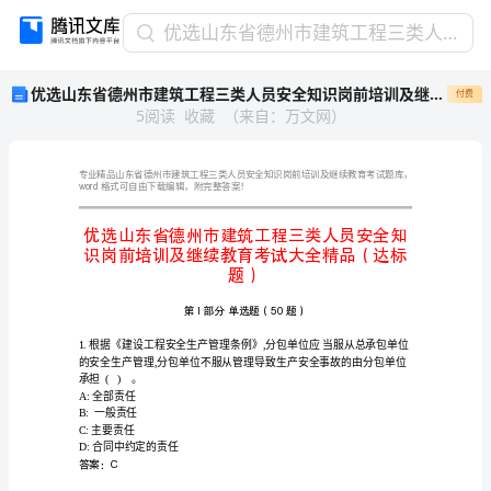
优
优选山东省德州市建筑工程三类人员安全知识岗前培训及继续教育考试大全精品（达标题）
选
优选山东省德州市建筑工程三类人员安全知识岗前培训及继续教育考试大全精品（达标题）
付费
山
5
阅读
收藏
（
来自
：
万文网
）
东
省
德
州
word
格式可自由下载编辑，附完整答案！
市
建
筑