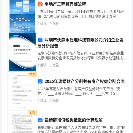
选
房地产工程管理部流程
A:宽度不得小于2米
山
- 流程目录（二级目录：项目建设施工流程） - 2.业务层
面 - 2.1.项目前期策划流程 - 2.2.项目规划设计流程
B:可以被其他物品占用
东
9
阅读
0
收藏
C:长度不得大于50米
省
D:坡度不得大于15%
深圳市沃森水处理科技有限公司介绍企业发
德
答案：A
展分析报告
州
深圳市沃森水处理科技有限公司 企业发展分析结果企业
发展指数得分企业发展指数得分深圳市沃森水处理科技
有限公司综合得分说明：企业发展指数根据企业规模、
市
1
阅读
0
收藏
企业创新、企业风险、企业活力四个维度对企业发展情
A:监理单位
况进
建
付费
B:政府部门
2025年离婚财产分割共有房产权益分配合同
筑
C:施工单位
2025年离婚财产分割共有房产权益分配合同甲方（男
方）：____身份证号码：____住所地：____乙方（女
工
D:业主单位
方）：____身份证号码：____住所地：____鉴于甲乙双方
2
阅读
0
收藏
因感情不和，经协商一致同意解除
答案：C
程
付费
三
最精辟增值税免抵退的计算理解
类
免抵退的计算理解(个人认为解释最透的) "免、抵、退"的
定程序和部门逐级上报。
计算方法最初是出于对付既有出口又有内销的生产企业