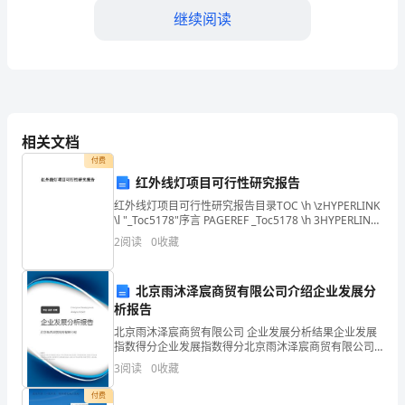
考
继续阅读
试
word
格式可自由下载编辑，附完整答案！
大
C:40cm
全
D:20cm
相关文档
付费
答案：D
精
红外线灯项目可行性研究报告
红外线灯项目可行性研究报告目录TOC \h \zHYPERLINK
品
4.火灾使人致命的最主要原因是?()
\l "_Toc5178"序言 PAGEREF _Toc5178 \h 3HYPERLINK
\l "_Toc12794"一、土
2
阅读
0
收藏
A:None
（达
B:被人践踏
北京雨沐泽宸商贸有限公司介绍企业发展分
标
C:窒息
析报告
D:烧伤
北京雨沐泽宸商贸有限公司 企业发展分析结果企业发展
题）
指数得分企业发展指数得分北京雨沐泽宸商贸有限公司
答案：C
综合得分说明：企业发展指数根据企业规模、企业创
3
阅读
0
收藏
优
新、企业风险、企业活力四个维度对企业发展情况进行
评价。
付费