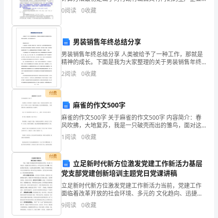
人
而制定的一种特殊的出口退税的计算方法，后__到所有的
A:36
0
阅读
0
收藏
生产性的企业。该方法的采用一方面缓解了对国家
员
安
男装销售年终总结分享
男装销售年终总结分享 人类被给予了一种工作，那就是
全
精神的成长。下面是我为大家整理的关于男装销售年终
总结，希望对您有所帮助。欢迎大家阅读参考学习! 男装
知
2
阅读
0
收藏
销售年终总结1 在
识
付费
麻雀的作文500字
岗
麻雀的作文500字 关于麻雀的作文500字 内容简介：春
前
风吹拂，大地复苏，我是一只破壳而出的雏鸟，面对这
个大千世界，完全是一种陌生的感觉，我会用我微弱的
1
阅读
0
收藏
培
翅... 如果觉得不错，就继续查看以下内容吧
训
付费
立足新时代新方位激发党建工作新活力基层
党支部党建创新培训主题党日党课讲稿
及
立足新时代新方位激发党建工作新活力当前，党建工作
继
面临着改革开放的社会环境、多元的 文化趋向、迅捷融
合的互联网生态，时代进步衍生新内 涵，信息技术赋予
9
阅读
0
收藏
续
新动能，人民群众满怀新期待，党建工 作需要不断适应