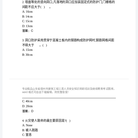
题
工
程
三
类
承担()。
人
A:全部责任
员
B:一般责任
C:主要责任
安
D:合同中约定的责任
全
答案：C
知
间距不应大于()。