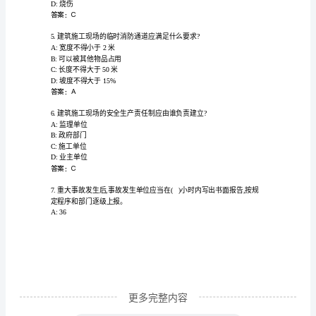
识
A:16cm
岗
B:14cm
C:15cm
前
D:13cm
培
答案：C
训
及
不得大于。()
A:15cm
继
B:30cm
续
教
育
更多完整内容