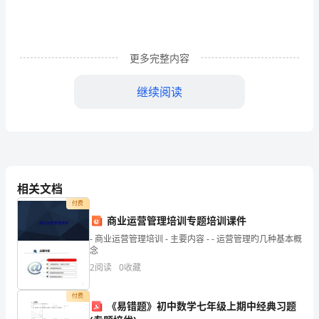
中
的
瞬
更多完整内容
船的摩擦力，以此来列方程组求解。
时
（二）☆转动系统中的惯性力
继续阅读
对
ma
应
关
r,
的参考系中，质点到转轴的距离为则：
系
相关文档
牛
付费
商业运营管理培训专题培训课件
顿
- 商业运营管理培训 - 主要内容 - - 运营管理旳几种基本概
念
第
步的讨论。
2
阅读
0
收藏
二
【动力学部分练习】：
付费
定
《易错题》初中数学七年级上期中经典习题