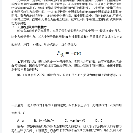
高
一
二、质点系统的牛顿第二定律
物
理
竞
赛
班
三、非惯性参照系与惯性力
资
料
二
杨
动力学问题。
时
（一）直线系统中的惯性力