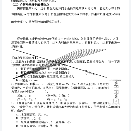
立
【动
a
力
的乘积，方向于相反。用公式表示，这个惯性力：
学
部
▲
分】：
系中物体惯性得体现。
一、
2009ML
例：
牛
顿
第
二
定
ma
律
C
速度是：