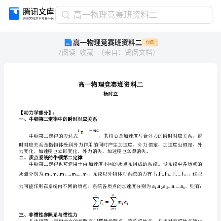
高
高一物理竞赛班资料二
一
高一物理竞赛班资料二
付费
物
7
阅读
收藏
（
来自
：
贤阅文档
）
理
竞
赛
班
杨时立
资
【动力学部分】：
料
一、牛顿第二定律中的瞬时对应关系
二