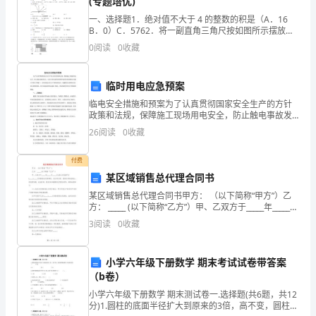
(专题培优)
过程中,斜面仍静止在桌面上,下述正确的是：
律
一、选择题1．绝对值不大于 4 的整数的积是（A．16
A.斜面受到的摩擦力方向一定沿桌面向左
B．0）C．5762．将一副直角三角尺按如图所示摆放，
的
B.斜面受到的摩擦力方向一定沿桌面向右
图中锐角∠1 的度数为（A．58° B．59° C．60°D．﹣
0
阅读
0
收藏
C.斜面相对桌面无相对运动趋势,故无摩擦力
1）D．61°3．如图，O
表
D.一定是μ=tanα
达
临时用电应急预案
临电安全措施和预案为了认真贯彻国家安全生产的方针
式，
为正方向)分别为()。
政策和法规，保障施工现场用电安全，防止触电事故发
(A)g，g，g(B)－5g，2.5g，0
生；以及当供电系统突然停电时如何保障各关键工序的
其
26
阅读
0
收藏
(C)－5g，2g，0(D)－g，2g，3g
正常施工，从而杜绝安全生产事故的发生。根据现行的
国家及行
核
付费
某区域销售总代理合同书
心
度，应选用
某区域销售总代理合同书甲方： （以下简称“甲方”）乙
A．细直玻璃管，尺，水。
是
方： _____ (以下简称“乙方”）甲、乙双方于_____年_____月
B．玻璃杯，尺，水。
_____日,就乙方承接甲方(_____)_____区域销售总代理事
3
阅读
0
收藏
C．弯成直角的细玻璃管，尺，量角器，水。
加
宜，在
D．细直玻璃管，玻璃杯，尺，水
速
小学六年级下册数学 期末考试试卷带答案
（b卷）
度
小学六年级下册数学 期末测试卷一.选择题(共6题，共12
与
分)1.圆柱的底面半径扩大到原来的3倍，高不变，圆柱的