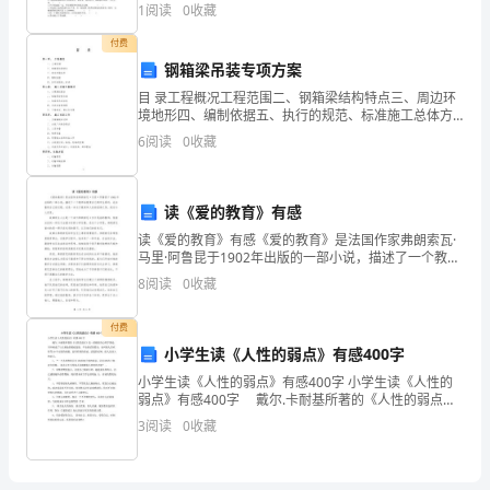
侧面积扩大到原来的（ ）倍。A.3 B.9 C.62
1
阅读
0
收藏
合
付费
外
钢箱梁吊装专项方案
力
目 录工程概况工程范围二、钢箱梁结构特点三、周边环
境地形四、编制依据五、执行的规范、标准施工总体方
的
案概述一、对现场的要求二、钢箱梁分段方案三、钢箱
6
阅读
0
收藏
梁吊装流程四、吊装设备的选择五、工程特点、难点及
瞬
时
读《爱的教育》有感
读《爱的教育》有感《爱的教育》是法国作家弗朗索瓦·
对
马里·阿鲁昆于1902年出版的一部小说，描述了一个教师
在教育自己的学生同时，也在教育自己的过程。这是一
8
阅读
0
收藏
应
本关于教育和人性的经典之作，读后令人深思。故事的
关
付费
小学生读《人性的弱点》有感400字
系，
小学生读《人性的弱点》有感400字 小学生读《人性的
弱点》有感400字 戴尔.卡耐基所著的《人性的弱点》
瞬
是一部极好的心理学著述，书中阐述了与人相处的根底
3
阅读
0
收藏
技能，平安快活的要诀，如何使人喜欢你等10个
时
对