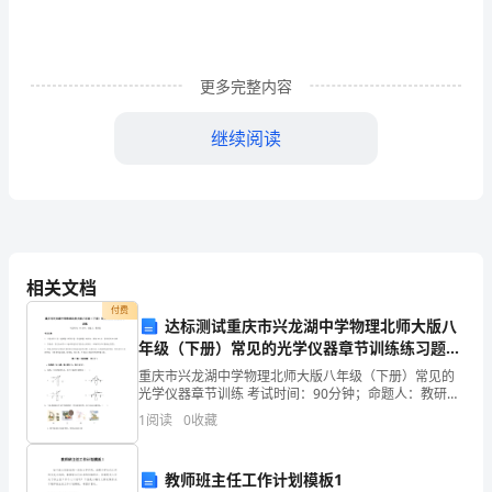
聚
氨
更多完整内容
酯
库
继续阅读
板
4、安装前的准备：
板
材
料
相关文档
付费
按
达标测试重庆市兴龙湖中学物理北师大版八
年级（下册）常见的光学仪器章节训练练习题
不
（含答案解析）
重庆市兴龙湖中学物理北师大版八年级（下册）常见的
光学仪器章节训练 考试时间：90分钟；命题人：教研组
同
考生注意：1、本卷分第I卷（选择题）和第Ⅱ卷（非选择
1
阅读
0
收藏
题）两部分，满分100分，考试时间90分钟2、答
规
格
教师班主任工作计划模板1