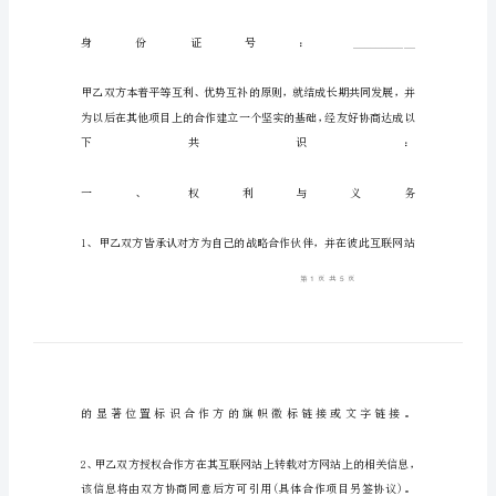
本
（版）
合
作
合
同
范
本
协
议
书
范