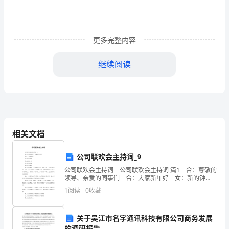
（版）
甲
更多完整内容
方：
继续阅读
________________
身
份
证
相关文档
号：
___________
公司联欢会主持词_9
公司联欢会主持词 公司联欢会主持词 篇1 合：尊敬的
乙
领导、亲爱的同事们 合：大家新年好 女：新的钟
声 男：新的一年 女：新的祝福 男：新的期待
方：
1
阅读
0
收藏
男：瑞雪开颜，笑辞甲午旧岁
________________
关于吴江市名宇通讯科技有限公司商务发展
身
的调研报告