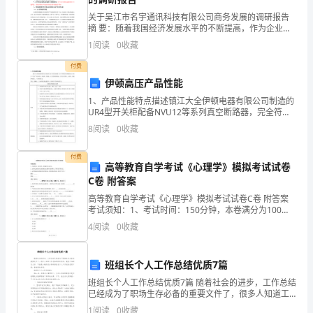
份
关于吴江市名宇通讯科技有限公司商务发展的调研报告
摘 要：随着我国经济发展水平的不断提高，作为企业将
面临着更大的竞争压力。电信类企业作为在我国经济机
证
1
阅读
0
收藏
构中新兴的行业，在面临竞争压力的同时，也有着更为
广阔的
号：
付费
伊顿高压产品性能
________
1、产品性能特点描述镇江大全伊顿电器有限公司制造的
UR4型开关柜配备NVU12等系列真空断路器，完全符合
合
“五防”和全封闭、全隔离、全绝缘、全工况的特殊要求。
8
阅读
0
收藏
作
具有高可靠性、安全性、免维护等特点。广泛使用
合
付费
同
高等教育自学考试《心理学》模拟考试试卷
C卷 附答案
范
本
高等教育自学考试《心理学》模拟考试试卷C卷 附答案
考试须知：1、考试时间：150分钟，本卷满分为100
协
分。 2、请首先按要求在试卷的指定位置填写您的姓名、
4
阅读
0
收藏
议
准考证号等信息。 3、请仔细阅读各种题目的回答
书
班组长个人工作总结优质7篇
范
本
班组长个人工作总结优质7篇 随着社会的进步，工作总结
已经成为了职场生存必备的重要文件了，很多人知道工
（版）
作总结的好处很多，就是不知道怎么写，下面是小编为
1
阅读
0
收藏