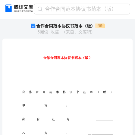
合
合作合同范本协议书范本（版）
作
合作合同范本协议书范本（版）
付费
合
5
阅读
收藏
（
来自
：
文库吧
）
同
范
本
协
议
书
范