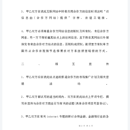
本
（版）
合
作
合
同
范
本
协
议
书
范
本