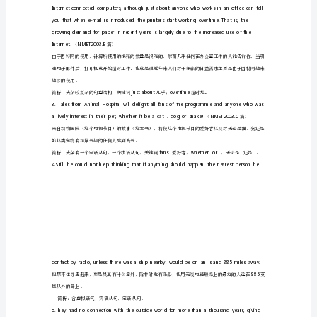
破
英
分析句子成分，发现规律，并得到理解和掌握。
语
长
难
polytechnique.NMET2003.C
（篇）
句
高
三
英
语
备