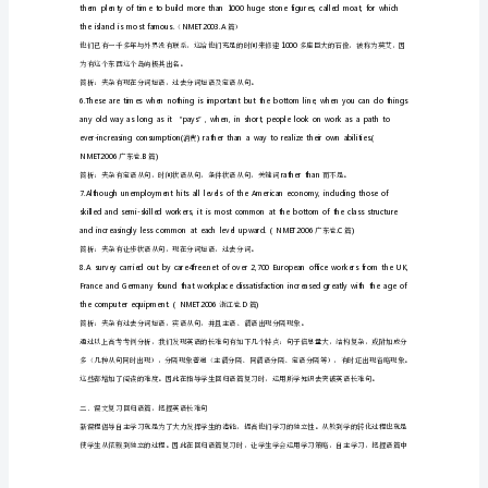
考
Internet.NMET2003.E
（篇）
复
习
中
越多的使用。
突
破
英
语
蛇这类宠物有浓厚兴趣的任何人感到高兴。
长
难
句，
提