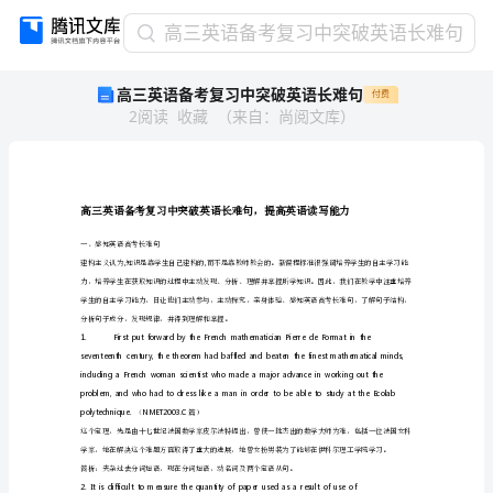
高
高三英语备考复习中突破英语长难句
三
高三英语备考复习中突破英语长难句
付费
英
2
阅读
收藏
（
来自
：
尚阅文库
）
语
备
考
复
习
中
一、感知英语高考长难句
突
,,