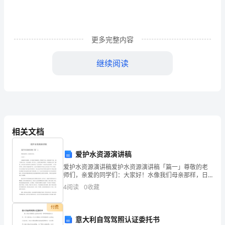
高
英
语
更多完整内容
读
继续阅读
写
能
力
里以外的岛上。
一、
简析：含虚拟语气，宾语从句，定语从句。
相关文档
感
爱护水资源演讲稿
知
爱护水资源演讲稿爱护水资源演讲稿「篇一」尊敬的老
theislandismostfamous.NMET2003.A
英
（篇）
师们，亲爱的同学们：大家好！水像我们母亲那样，日
日夜夜守候着我们，吃饭离不开水，洗澡也离不开水，
4
阅读
0
收藏
渴了更离不开水。水是养我们一辈子的人，它是我们最
语
好的朋
为有这个东西这个岛屿极其出名。
付费
高
意大利自驾驾照认证委托书
简析：夹杂有现在分词短语，过去分词短语及定语从句。