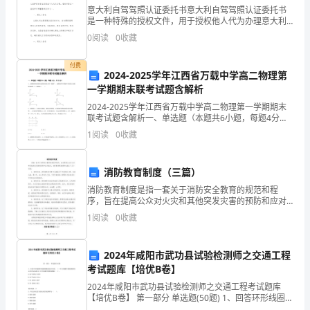
考
意大利自驾驾照认证委托书意大利自驾驾照认证委托书
是一种特殊的授权文件，用于授权他人代为办理意大利
长
驾驶执照认证事宜。在意大利，持有外国驾照的驾驶者
0
阅读
0
收藏
需要经过一定的程序才能在意大利合法驾驶。为了简化
难
认证流程
消费
付费
2024-2025学年江西省万载中学高二物理第
句
NMET2006.B)
广东卷篇
一学期期末联考试题含解析
建
2024-2025学年江西省万载中学高二物理第一学期期末
联考试题含解析一、单选题（本题共6小题，每题4分，
构
共24分）1、金属铂的电阻值对温度的高低非常“敏感”，
1
阅读
0
收藏
如图的四个图象中可能表示金属铂电阻的U﹣
主
消防教育制度（三篇）
义
简析：夹杂有让步状语从句，现在分词短语，过去分词。
消防教育制度是指一套关于消防安全教育的规范和程
认
序，旨在提高公众对火灾和其他突发灾害的预防和应对
能力。消防教育制度通常包括以下几个方面：1. 教育对
1
阅读
0
收藏
为,
象：消防教育的对象可以涵盖各个年龄段的人群，包括
儿童、
知
thecomputerequipment.(NMET2006.D)
2024年咸阳市武功县试验检测师之交通工程
浙江卷篇
考试题库【培优B卷】
识
2024年咸阳市武功县试验检测师之交通工程考试题库
是
【培优B卷】 第一部分 单选题(50题) 1、回答环形线圈车
辆检测器的技术要求。（）环行线圈车辆检测器的主要