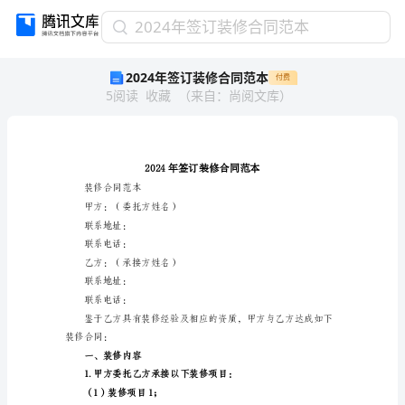
2024
2024年签订装修合同范本
年
2024年签订装修合同范本
付费
签
5
阅读
收藏
（
来自
：
尚阅文库
）
订
装
修
合
同
范
装修合同范本
本
甲方：（委托方姓名）