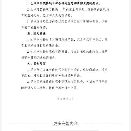
（3）装修项目3。
同
范
本
二、装修时间
甲
方：
（委
托
方
责任。
姓
名）
联
系
更多完整内容