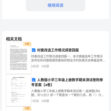
地
继续阅读
址：
联
三、合同价款
系
电
相关文档
话：
付费
村委改选工作情况调查回报
乙
村委改选工作情况调查回报一、本次换届选举工作情况
方：
及存在的问题我镇党委政府把这次村民委员会换届选举
工作列入了重要议事日程，切实加强领导、精心组织实
0
阅读
0
收藏
施。专题召开了党政联席会议，专门成立了换届选举工
（承
作领导小
接
人教版小学三年级上册数学期末测试卷附参
四、工程质量及保修
考答案【a卷】
方
人教版小学三年级上册数学期末测试卷一.选择题(共6
姓
题，共12分)1.求一个数是另一个数的几倍，用（ ）计
算。 A.加法 B.乘法 C.除法2.正方形是
1
阅读
0
收藏
名）
付费