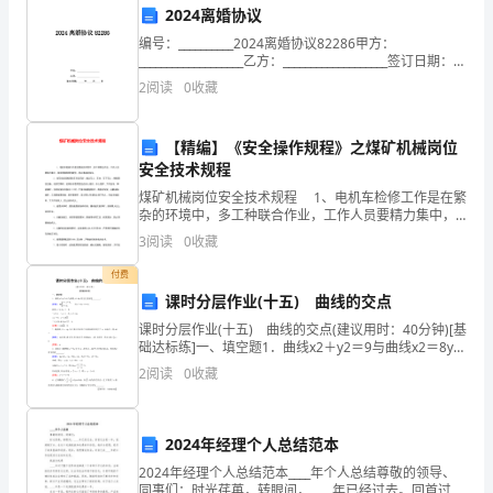
联
2024离婚协议
系
编号：__________2024离婚协议82286甲方：
___________________乙方：___________________签订日期：
_____年_____月_____日2024离婚
地
保施工质量的保持。
2
阅读
0
收藏
址：
五、违约责任
【精编】《安全操作规程》之煤矿机械岗位
联
安全技术规程
系
煤矿机械岗位安全技术规程 1、电机车检修工作是在繁
要求甲方支付相应的违约金。
杂的环境中，多工种联合作业，工作人员要精力集中，
相互照顾和密切配合，防止事故的发生
电
3
阅读
0
收藏
话：
付费
担甲方因延迟造成的损失。
课时分层作业(十五) 曲线的交点
鉴
课时分层作业(十五) 曲线的交点(建议用时：40分钟)[基
六、其他约定
础达标练]一、填空题1．曲线x2＋y2＝9与曲线x2＝8y的
于
交点坐标是________．[解析] 由eq \b\lc\{\rc\ (\a\vs
2
阅读
0
收藏
乙
方
2024年经理个人总结范本
具
2024年经理个人总结范本____年个人总结尊敬的领导、
同事们：时光荏苒，转眼间，____年已经过去。回首过去