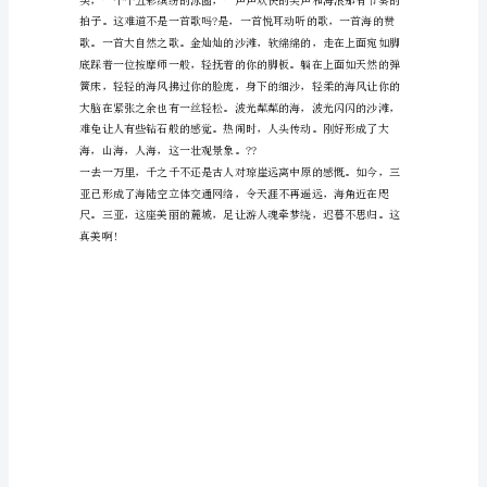
小
不胜收呀!
丛
小丛林的景色，真让人心旷神怡!
林
篇二
里
湛
蓝
的
天
空
一
碧
如
洗，