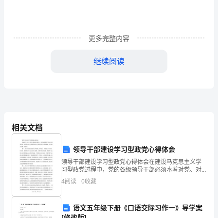
偶
尔
更多完整内容
飘
继续阅读
过
来
了
几
相关文档
朵
雪
领导干部建设学习型政党心得体会
领导干部建设学习型政党心得体会在建设马克思主义学
白
习型政党过程中，党的各级领导干部必须本着对党、对
人民和对中国特色社会主义事业高度负责的精神，自觉
4
阅读
0
收藏
的
地当先锋、作表率。第一，要在推进马克思主义中国
化、时代化
白
语文五年级下册《口语交际习作一》导学案
[修改版]