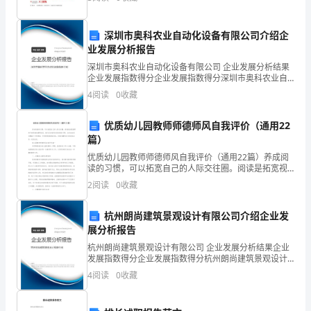
鸟
和多列成本等问题，运用其他
在
深圳市奥科农业自动化设备有限公司介绍企
业发展分析报告
自
深圳市奥科农业自动化设备有限公司 企业发展分析结果
由
企业发展指数得分企业发展指数得分深圳市奥科农业自
动化设备有限公司综合得分说明：企业发展指数根据企
4
阅读
0
收藏
自
业规模、企业创新、企业风险、企业活力四个维度对企
业发
在
优质幼儿园教师师德师风自我评价（通用22
篇）
的
优质幼儿园教师师德师风自我评价（通用22篇）养成阅
读的习惯，可以拓宽自己的人际交往圈。阅读是拓宽视
飞
野和开阔思维的重要途径，我们应该培养良好的阅读习
2
阅读
0
收藏
惯。这些总结范文覆盖了不同领域、不同阶段的经验总
翔，
结，对
杭州朗尚建筑景观设计有限公司介绍企业发
飞
展分析报告
过
杭州朗尚建筑景观设计有限公司 企业发展分析结果企业
发展指数得分企业发展指数得分杭州朗尚建筑景观设计
有限公司综合得分说明：企业发展指数根据企业规模、
大
4
阅读
0
收藏
企业创新、企业风险、企业活力四个维度对企业发展情
况进
树，