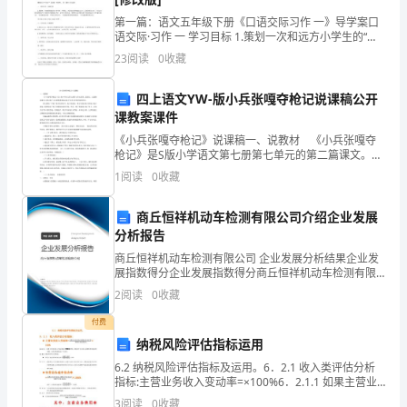
云，
第一篇：语文五年级下册《口语交际习作 一》导学案口
像
语交际·习作 一 学习目标 1.策划一次和远方小学生的“手
拉手”活动，商量、讨论活动的方案。 2.能有条理、较为
23
阅读
0
收藏
一
具体地说出自己的活动方案。 3.能通过
只
海，山海，人海，这一壮观景象。??
四上语文YW-版小兵张嘎夺枪记说课稿公开
课教案课件
只
《小兵张嘎夺枪记》说课稿一、说教材 《小兵张嘎夺
枪记》是S版小学语文第七册第七单元的第二篇课文。这
绵
篇精读课文主要记叙了小兵张嘎勇敢地从鬼子官手中夺
1
阅读
0
收藏
到手枪的经过。 课文围绕“手枪”展开故事情节：鬼子
羊。
商丘恒祥机动车检测有限公司介绍企业发展
空
真美啊!
分析报告
中
商丘恒祥机动车检测有限公司 企业发展分析结果企业发
展指数得分企业发展指数得分商丘恒祥机动车检测有限
有
公司综合得分说明：企业发展指数根据企业规模、企业
2
阅读
0
收藏
创新、企业风险、企业活力四个维度对企业发展情况进
几
行评
付费
纳税风险评估指标运用
只
6.2 纳税风险评估指标及运用。6．2.1 收入类评估分析
小
指标:主营业务收入变动率=×100%6．2.1.1 如果主营业
务收入变动率超出预警值范围，可能存在少计收入问题
3
阅读
0
收藏