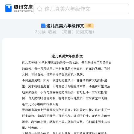
这
这儿真美六年级作文
儿
这儿真美六年级作文
付费
真
2
阅读
收藏
（
来自
：
贤阅文档
）
美
六
年
级
作
文
这