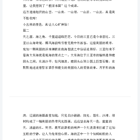
儿
真
美
六
年
级
还有几只小蝌蚪在找亲人呢!
作
文
这
儿
里，过着的。、
真
美
呀!