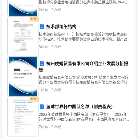
勘
指数得分企业发展指数得分石家庄鹏茂供应链管理中心
综合得分说明：企业发展指数根据企业规模、企业创
察、
2
阅读
0
收藏
4)附件
新、企业风险、企业活力四个维度对企业发展情况进行
评价。
设
付费
技术部组织结构
计
技术部组织结构（一）按技术部职能设计根据技术部的
职能描述，技术部主要是负责企业的技术研究、新产品
合
开发和对企业产品生产实行技术指导，并规范工艺流
3
阅读
0
收藏
程、制定技术标准、抓好技术管理、实施技术监督与协
同
调的专职管
一
杭州虞娟贸易有限公司介绍企业发展分析报
告
般
杭州虞娟贸易有限公司 企业发展分析结果企业发展指数
得分企业发展指数得分杭州虞娟贸易有限公司综合得分
为
说明：企业发展指数根据企业规模、企业创新、企业风
1
阅读
0
收藏
险、企业活力四个维度对企业发展情况进行评价。该企
总
业的
付费
价
篮球世界杯中国队名单（附赛程表）
2023年篮球世界杯中国队名单（附赛程表） 2023年
合
篮球世界杯中国队名单(附赛程表) 中国队客场对阵巴林
队12人参赛名单出炉： 中锋：沈梓捷(深圳新世纪)、王
7
阅读
0
收藏
同。
哲林(上海久事) 前锋：李凯尔