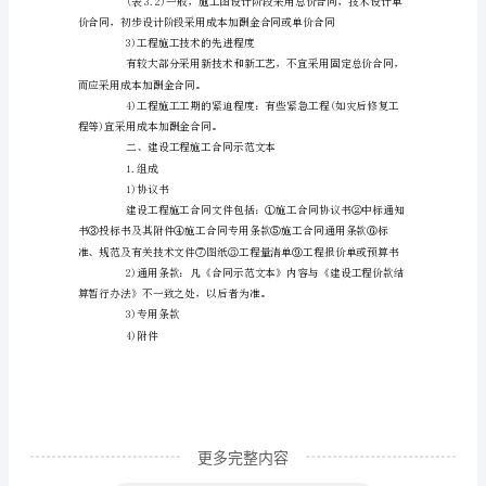
总
结
量;
一、
建
同。
设
3)成本加酬金合同
工
程
合
同
计
价
更多完整内容
模