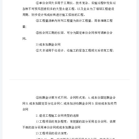
总
①固定总价合同
结
造
价
工
程
师
考
试
价法。
知
2)单价合同
识
点