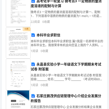
高考化学一轮复习 微考点3 一定物质的量浓
度溶液的配制与计算
计
而应采用成本加酬金合同。
微考点3 一定物质的量浓度溶液的配制与计算一、配制
价
1．下列溶液中溶质的物质的量浓度为1 mol·L－1的是
( )A．将58.5 g NaCl溶解于1 L水中配成的溶液B．将80
22
阅读
0
收藏
模
g SO3溶于水并配
程等)宜采用成本加酬金合同。
付费
式
本科毕业求职信
本科毕业求职信本科毕业求职信 篇1我是一名即将毕业的
本科毕业生。我很荣幸有机会向您呈上我的个人资料。
1.组成
1)
在投身社会之际,为了更好地发挥自己的才能,谨向各位领
1
阅读
0
收藏
导作一下自我推荐。美好的大学生活，培养了我科学严
1)协议书
总
永嘉县实验小学一年级语文下学期期末考试
价
试卷 附答案
合
永嘉县实验小学一年级语文下学期期末考试试卷 附答案
班级:________ 姓名:________ 学号:________ （考试时间60分
同：
钟，满分为10
1
阅读
0
收藏
工
石家庄鹏茂供应链管理中心介绍企业发展分
程
析报告
石家庄鹏茂供应链管理中心 企业发展分析结果企业发展
3)专用条款