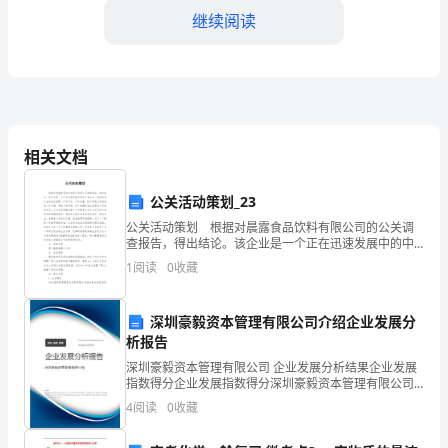
继续阅读
式
及
其
选
相关文档
择
合同
公关活动策划_23
公关活动策划 根据对晨露食品饮料有限公司的公关调
1.
查报告，得出结论。该企业是一个正在迅速发展中的中
小型企业。虽然在该行业的企业管理、产品开发、产品
建
1
阅读
0
收藏
质量、技术研究上有待更进一步发展，但较之同类型、
同一规
设
2)工程项目的设计深度：
深圳豪毅资本管理有限公司介绍企业发展分
工
析报告
深圳豪毅资本管理有限公司 企业发展分析结果企业发展
程
指数得分企业发展指数得分深圳豪毅资本管理有限公司
综合得分说明：企业发展指数根据企业规模、企业创
合
4
阅读
0
收藏
新、企业风险、企业活力四个维度对企业发展情况进行
3)工程施工技术的先进程度
评价。
同