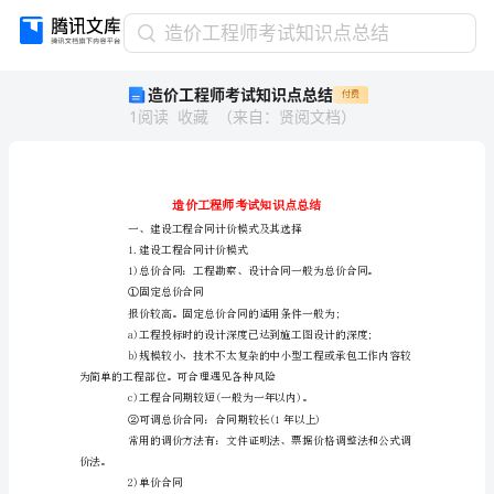
造
造价工程师考试知识点总结
价
造价工程师考试知识点总结
付费
工
1
阅读
收藏
（
来自
：
贤阅文档
）
程
师
考
试
知
识
点
1.建设工程合同计价模式