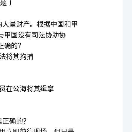
司法协助协
A:甲警察接到报案：有歹徒正在杀害其妻。甲立即前往现场，但只是
站在现场观看，没有采取任何措施。此时，县卫生局副局长刘某路过
现场，也未救助被害妇女。结果，歹徒杀害了其妻。甲和刘某都是国
B:《消防法》规定，任何人发现火灾都必须立即报警。过路人甲发现
火灾后没有及时报警，导致火灾蔓延。甲的行为成立不作为的放火罪
C:甲非常讨厌其侄子乙（6岁）。某日，甲携乙外出时，张三酒后驾