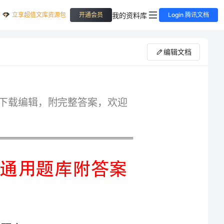
立享超值文库资源包
我的资料库
开通会员
Login 腾讯文档
编辑文档
专业精品全国法律资格考试题库，格式可自由下载编辑，附完整答案，欢迎
精心整理全国法律资格考试通用题库附答案
1.甲国人张某侵吞中国某国企驻甲国办事处的大量财产。根据中国和甲