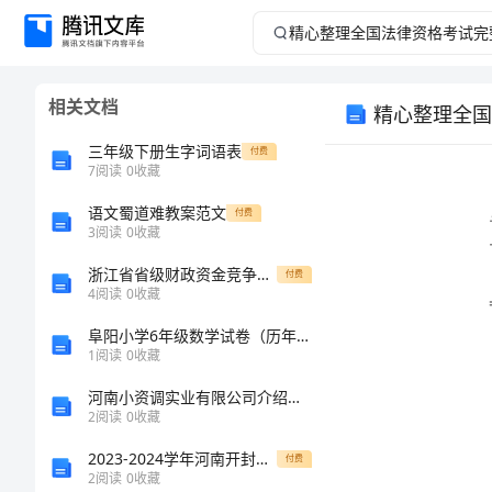
精
心
相关文档
精心整理全国
整
三年级下册生字词语表
付费
理
7
阅读
0
收藏
下载！
语文蜀道难教案范文
全
付费
3
阅读
0
收藏
国
浙江省省级财政资金竞争性存放商业银行定期存款业务操作规程
付费
4
阅读
0
收藏
法
阜阳小学6年级数学试卷（历年真题）
1
阅读
0
收藏
律
河南小资调实业有限公司介绍企业发展分析报告
资
2
阅读
0
收藏
2023-2024学年河南开封市金明中学数学七年级上册期中综合测评定向训练试卷（含答案详解）
付费
格
2
阅读
0
收藏