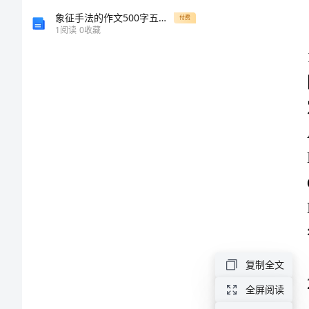
考
象征手法的作文500字五年级
付费
1
阅读
0
收藏
试
完
整
答案：A
版
（满
分
必
复制全文
刷）
全屏阅读
精