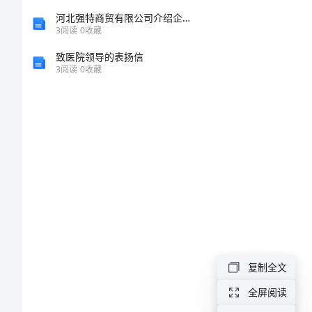
专
河北强特商贸有限公司介绍企业发展分析报告
3
阅读
0
收藏
题-
200853
致医院领导的表扬信
1.
3
阅读
0
收藏
2.
日
5
记
1.
写
作
专
1.
题
7
日
复制全文
记
全屏阅读