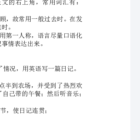
写一篇日记。
整队出发；点半到农场，并受到了热烈欢
迎；场长带领参观了农场，听了报告；点钟吃了自己带的午餐；然后听音乐；
息写作日记文体的能力，根据题目要求可知
Todaywevisitedafarm.Earlyinthemorningwemetattheschoolgateand
Thefarmworkersgaveusawarmwelcome.Thentheheadofthefarmshowed