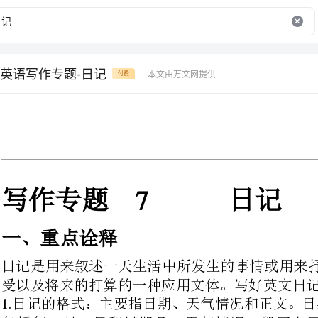
英语写作专题-日记
本文由万文网提供
付费
7
写作专题日记
一、重点诠释
日记是用来叙述一天生活中所发生
受以及将来的打算的一种应用文体。写好英文日记要注意以下几点：
日记的格式：主要指日期、天气情
包括年、月、日和星期几，天气情
sunny,fine,rainy,windycloudy,snowy
，等。
日记的时态：由于日记是对当天所
表议论和感想时，也可使用现在完成时和一般将来时。
日记的人称：由于日记是记载自己