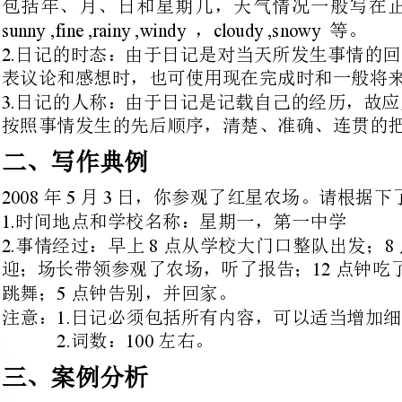
按照事情发生的先后顺序，清楚、准确、连贯的把事情表达出来。
二、写作典例
年月日，你参观了红星农场。请根据下了情况，用英语
时间地点和学校名称：星期一，第一中学
88
事情经过：早上点从学校大门口
12
跳舞；点钟告别，并回家。
注意：日记必须包括所有内容，可以适当增加细节，使日记连贯；
2.100
词数：左右。
三、案例分析
本文是一篇日记，考查。根据所给信
写作要点如下：
2.3.4.5.6.
集合，出发；达到，参观；野餐；娱乐；告别
四、高分作文
May3,2008Mondaysunny
wenttheretogether.