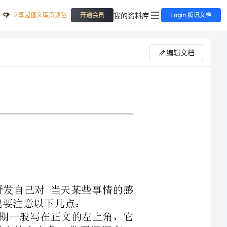
立享超值文库资源包
我的资料库
开通会员
Login 腾讯文档
编辑文档
的事情或用来抒发自己对当天某些事情的感
况和正文。日期一般写在正文的左上角，它
况一般写在正文的右上角，常用词汇有：
发生事情的回顾，故常用一般过去时。在发
的经历，故应用第一人称，语言尽量口语化