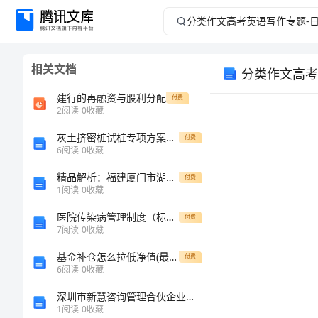
分
类
相关文档
分类作文高考
作
建行的再融资与股利分配
付费
文
2
阅读
0
收藏
灰土挤密桩试桩专项方案范文
高
付费
6
阅读
0
收藏
考
精品解析：福建厦门市湖滨中学数学七年级上册期末综合测评章节测试B卷（附答案详解）
付费
1
阅读
0
收藏
英
医院传染病管理制度（标准版）
付费
7
阅读
0
收藏
语
1.
基金补仓怎么拉低净值(最新完整版)
付费
写
6
阅读
0
收藏
2.
深圳市新慧咨询管理合伙企业（有限合伙）介绍企业发展分析报告
作
1
阅读
0
收藏
3.