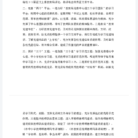
总
结
得了明显成效。
教
育
局
三
载
体
建
设
工
作