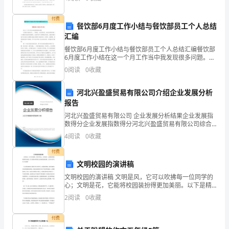
组
织
付费
餐饮部6月度工作小结与餐饮部员工个人总结
汇编
建
餐饮部6月度工作小结与餐饮部员工个人总结汇编餐饮部
设
6月度工作小结在这一个月工作当中我发现很多问题。当
然我只能给各位__一些建议，首先是吃饭，我进来遇到的
0
阅读
0
收藏
成
第一个问题是吃饭的时候遇到，也是所有员工都要求改
为
河北兴盈盛贸易有限公司介绍企业发展分析
报告
学
河北兴盈盛贸易有限公司 企业发展分析结果企业发展指
数得分企业发展指数得分河北兴盈盛贸易有限公司综合
习
得分说明：企业发展指数根据企业规模、企业创新、企
4
阅读
0
收藏
业风险、企业活力四个维度对企业发展情况进行评价。
型
该企
付费
党
文明校园的演讲稿
文明校园的演讲稿 文明是风，它可以吹拂每一位同学的
组
心；文明是花，它能将校园装扮得更加美丽。以下是精
心准备的文明校园的演讲稿，大家可以参考以下内容
2
阅读
0
收藏
织，
哦！ 今日我们演讲的主题是争作文明学生，创建和谐
进
付费