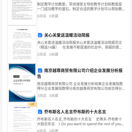
结
制定教学计划教案，带领课堂主导权教学计划和教案是
为
一门成功教学的基石。制定合适的教学计划可以帮助教
师更好地掌握课程演进方向，合理安排课程进度，确保
6
阅读
0
收藏
教学质量。教案则更为具体化，能够帮助教师更好地组
全
织授课内
面
关心关爱送温暖活动简报
推
关心关爱送温暖活动简报关心关爱送温暖活动简报范文
（精选14篇） 在发展不断提速的社会中，简报的使用
进
频率逐渐增多，简报又称“动态”“简讯”“要情”“摘报”“工作
2
阅读
0
收藏
通讯”“情况反映”“情况交流”“内部参
教
南京越尊商贸有限公司介绍企业发展分析报
育
告
系
南京越尊商贸有限公司 企业发展分析结果企业发展指数
得分企业发展指数得分南京越尊商贸有限公司综合得分
统
说明：企业发展指数根据企业规模、企业创新、企业风
3
阅读
0
收藏
险、企业活力四个维度对企业发展情况进行评价。该企
各
业的
付费
乔布斯名人名言乔布斯的十大名言
级
乔布斯名人名言_乔布斯的十大名言 史蒂夫-乔布斯十
党
大励志名言 1.Do you want to spend the rest of your
life selling sugared water
4
阅读
0
收藏