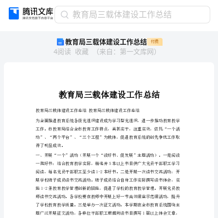
教
教育局三载体建设工作总结
育
教育局三载体建设工作总结
付费
局
4
阅读
收藏
（
来自
：
第一文库网
）
三
载
体
建
设
工
作