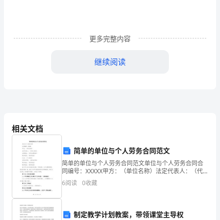
结
教
更多完整内容
育
继续阅读
局
三
载
体
相关文档
建
设
简单的单位与个人劳务合同范文
简单的单位与个人劳务合同范文单位与个人劳务合同合
工
同编号：XXXXX甲方：（单位名称）法定代表人：（代
表人姓名）注册地址：（单位注册地址）联系电话：
6
阅读
0
收藏
作
（联系电话）乙方：（个人姓名）身份证号码：（身份
证号码
总
制定教学计划教案，带领课堂主导权