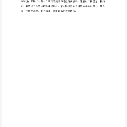
总
结
教
育
局
三
载
体
建
设
工
作
总