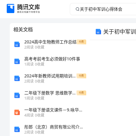
关
于
相关文档
关于初中军训
初
2024高中生物教师工作总结
付费
中
2
阅读
0
收藏
高考考前考生必须做好10件事
军
1
阅读
0
收藏
训
2024年新教师试用期培训个人总结
付费
2
阅读
0
收藏
心
二年级下册数学 思维数学第六讲 等量代换（无答案）浙教版
付费
1
阅读
0
收藏
得
一年级下册语文课件－9.咏华山课后作业（A组）｜苏教版 (共8张PPT)
体
4
阅读
0
收藏
彤郎（北京）商贸有限公司介绍企业发展分析报告_64131
会
2
阅读
0
收藏