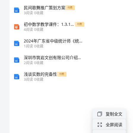
关
民间歌舞推广策划方案
付费
3
阅读
0
收藏
于
初中数学教学课件：1.3.1 有理数的加法 第2课时（人教版七年级上）
付费
初
4
阅读
0
收藏
中
2024年广东省中级统计师《统计基础知识理论及相关知识》考前冲刺试题及答案
1
阅读
0
收藏
军
深圳市筑岩文创有限公司介绍企业发展分析报告
训
2
阅读
0
收藏
心
浅谈实数的完备性
付费
得
3
阅读
0
收藏
体
会
慢
复制全文
慢
全屏阅读