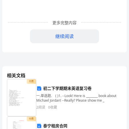
疗
保
更多完整内容
险
继续阅读
经
办
流
程
相关文档
TOC
付费
\o
初二下学期期末英语复习卷
一.单选题. ( )1. --Look! Here is ________ book about
"1-
Michael Jordan! --Really? Please show me _
5"
2
阅读
0
收藏
\h
付费
\z
泰宁租房合同