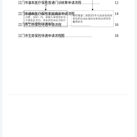
办
流
程
江
江门市基本医疗保险零星报销须知
.......
门
市
社
会
保