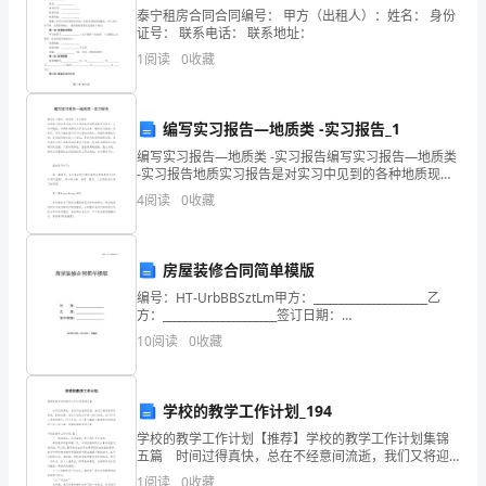
泰宁租房合同合同编号： 甲方（出租人）：姓名： 身份
本
证号： 联系电话： 联系地址：
1
阅读
0
收藏
地
定
编写实习报告—地质类 -实习报告_1
点
编写实习报告—地质类 -实习报告编写实习报告—地质类
-实习报告地质实习报告是对实习中见到的各种地质现象
医
加以综合、分析和概括，用简练流畅的文字表达出来，
4
阅读
0
收藏
编写实习报告—地质类。写实习报告是对实习内容的
疗
机
房屋装修合同简单模版
构
编号：HT-UrbBBSztLm甲方：_____________________乙
方：_____________________签订日期：
就
_____________________WORD文档 / A
10
阅读
0
收藏
诊
流
学校的教学工作计划_194
学校的教学工作计划【推荐】学校的教学工作计划集锦
程
五篇 时间过得真快，总在不经意间流逝，我们又将迎
来新的喜悦、新的收获，来为以后的工作做一份计划
1
阅读
0
收藏