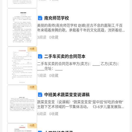
图
吧。估计许多人是想得很多，但不会写，以下是小编精
心整
1
南充师范学校
江
美丽的南师(南充师范学校 赵峰)亘古不息的嘉陵江,千百
门
年来唱着奔腾的歌。承载着千年的文化底蕴，流转着经
久不止的人文气息。嘉陵江如母亲一般哺育了一代又一
3
阅读
0
收藏
市
代南充儿女，滋润灌溉着沃野千里的南充大地。在嘉陵
江
医
付费
二手车买卖的合同范本
疗
二手车买卖的合同范本甲方(卖方)：_____ 乙方(买方)：
_____住址：_____
保
1
阅读
0
收藏
险
付费
国
中班美术蔬菜变变说课稿
内
蔬菜变变变（说课稿）“蔬菜变变变”是中班“好吃的食物”
主题下艺术领域的一节集体活动。 《3-6岁儿童发展指
异
南》重新定位了艺术教育的价值：把幼儿的创造意识与
6
阅读
0
收藏
创造能力和幼儿对审美对象的感知能力、想象能
地
付费