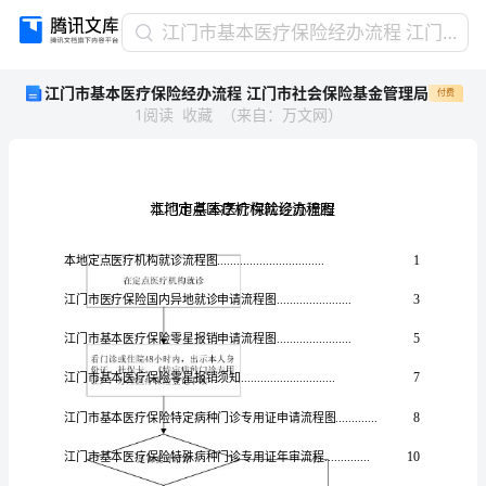
江
江门市基本医疗保险经办流程 江门市社会保险基金管理局
门
江门市基本医疗保险经办流程 江门市社会保险基金管理局
付费
市
1
阅读
收藏
（
来自
：
万文网
）
基
本
医
疗
保
险
经
本地定点医疗机构就诊流程图
..............