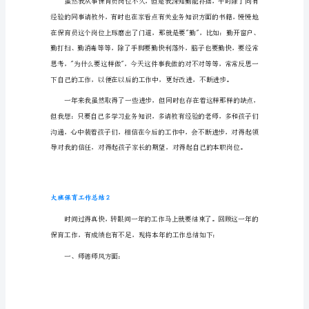
结
1
时
光
惯，以防幼儿病从口入。
飞
逝,
一
晃
之
意给幼儿抹汗等等。
间,
一
个
学