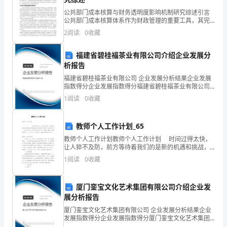
随
公共部门成本核算与财务透明度影响机制研究综述引言
着
公共部门成本核算体系作为财政管理的重要工具，其完
善程度直接影响政府财务透明度的实现水平。在财政问
2
阅读
0
收藏
社
责机制日益强化的背景下，构建科学的成本核算体系已
成为提升
会
福建省碧桂福茶业有限公司介绍企业发展分
析报告
发
点。
福建省碧桂福茶业有限公司 企业发展分析结果企业发展
指数得分企业发展指数得分福建省碧桂福茶业有限公司
展
综合得分说明：企业发展指数根据企业规模、企业创
1
阅读
0
收藏
新、企业风险、企业活力四个维度对企业发展情况进行
和
评价。
环
教师个人工作计划_65
教师个人工作计划教师个人工作计划 时间过得太快，
境
让人猝不及防，前方等待着我们的是新的机遇和挑战，
会环境的压力。
是时候认真思考计划该如何写了。相信大家又在为写计
1
阅读
0
收藏
变
划犯愁了吧？下面是小编精心
第四部分：结论与建议
化，
厦门銮宝文化艺术集团有限公司介绍企业发
能
展分析报告
厦门銮宝文化艺术集团有限公司 企业发展分析结果企业
源
发展指数得分企业发展指数得分厦门銮宝文化艺术集团
有限公司综合得分说明：企业发展指数根据企业规模、