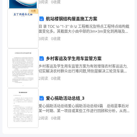
3
阅读
0
收藏
企
企业创新、企业风险、企业活力四个维度对企业发展情
况进
付费
业
航站楼钢结构屋盖施工方案
承
目 录 TOC \o "1-3" \h \z 工程概况及特点工程特点结构截
面变化多。其截面大小由中部的3m×3m变化到两端及悬
担
挑部分为1.5m×1.5m,而且根据截面受力不同,上弦管
3
阅读
0
收藏
(φ245无
着
越
乡村客运及学生用车监管方案
乡村客运及学生用车监管方案为有效增强农村客运运力,
来
切实解决农村群众出行难问题,特别是解决三轮货车装载
学生等突出安全隐患,给农村群众学生创造安全、便捷的
越
2
阅读
0
收藏
出行环境,根据《校车安全管理条例》、《省人民政府办
重
爱心捐助活动总结_3
要
爱心捐助活动总结爱心捐助活动总结9篇 总结是事后对
的
某一时期、某一项目或某些工作进行回顾和分析，从而
做出带有规律性的结论，它能够给人努力工作的动力，
2
阅读
0
收藏
社
是时候写一份总结了。但是却发现不知道该写些什么，
会