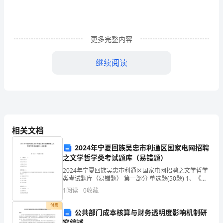
任
报
告
更多完整内容
的
继续阅读
元
话
语
策
注重社会意识和国际通用惯例的体现。
相关文档
略
2024年宁夏回族吴忠市利通区国家电网招聘
对
之文学哲学类考试题库（易错题）
3.1对比研究
2024年宁夏回族吴忠市利通区国家电网招聘之文学哲学
比
类考试题库（易错题） 第一部分 单选题(50题) 1、《国
语》（）A.以记言为主B.以记事为主C.以记人为主D.以志
研
1
阅读
0
收藏
怪为主【答案】：A2、人的
究
付费
公共部门成本核算与财务透明度影响机制研
究综述