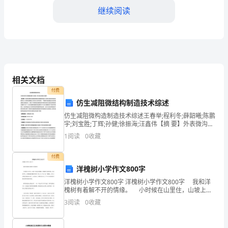
话：
继续阅读
传
真：
电
子
相关文档
起30天内支付
付费
邮
仿生减阻微结构制造技术综述
件：
仿生减阻微构造制造技术综述王春举;程利冬;薛韶曦;陈鹏
宇;刘宝胜;丁辉;孙健;徐振海;汪鑫伟【摘 要】外表微沟槽
乙
日起60天内支付
等构造能够限制航空器壁面低速区小涡流生成和猝发的
1
阅读
0
收藏
相关雷诺应力,从而降低摩擦阻力,而且该方
方：
付费
制
日起90天内支付
洋槐树小学作文800字
片
洋槐树小学作文800字 洋槐树小学作文800字 我和洋
槐树有着解不开的情缘。 小时候在山里住，山坡上有
好多洋槐树。洋槐树开花的时候，先是青白色，花蕾隐
公
3
阅读
0
收藏
藏在嫩黄色的叶子间，风一吹，似一团薄雾。过
另行约定。
司