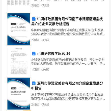
＝10＋62－50＝56－47＋41＝25－16＋64＝28＋14
作费用、市场推广费用等。
甲
3
阅读
0
收藏
方
中国邮政集团有限公司南平市建阳区崇雒支
为
局介绍企业发展分析报告
中国邮政集团有限公司南平市建阳区崇雒支局 企业发展
影
分析结果企业发展指数得分企业发展指数得分中国邮政
集团有限公司南平市建阳区崇雒支局综合得分说明：企
视
2
阅读
0
收藏
业发展指数根据企业规模、企业创新、企业风险、企业
活力
投
小班语言教学反思_36
资
小班语言教学反思(优秀)小班语言教学反思 身为一名刚
到岗的人民教师，教学是重要的任务之一，对教学中的
公
新发现可以写在教学反思中，来参考自己需要的教学反
1
阅读
0
收藏
思吧！下面是小编精心整理的小班语言教学反思，欢
司，
具
深圳市伶雅堂美容有限公司介绍企业发展分
析报告
有
深圳市伶雅堂美容有限公司 企业发展分析结果企业发展
指数得分企业发展指数得分深圳市伶雅堂美容有限公司
投
综合得分说明：企业发展指数根据企业规模、企业创
2
阅读
0
收藏
新、企业风险、企业活力四个维度对企业发展情况进行
资
评价。