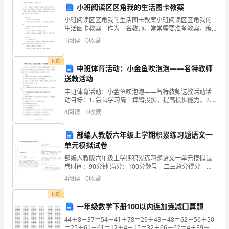
第二条影视项目
B
小班阅读区区角我的生活图卡教案
小班阅读区区角我的生活图卡教案小班阅读区区角我的
地
生活图卡教案 作为一名教师，常常需要准备教案，编
写教案有利于我们科学、合理地支配课堂时间。快来参
1
阅读
0
收藏
址：
考教案是怎么写的吧！下面是小编为大家收集的小班阅
读
电
付费
中班体育活动：小金鱼吹泡泡——名特教师
话：
送教活动
甲方审查。
中班体育活动：小金鱼吹泡泡——名特教师送教活动活
传
动目标：1. 尝试学习肩上挥臂投掷，提高投掷能力。2.
初步感知投掷力度与不同物体及目标远近之间的关系，
4
阅读
0
收藏
真：
有调节自己动作的潜在意识。3. 体验投掷游戏的乐
电
部编人教版六年级上学期积累练习题语文一
单元模拟试卷
子
部编人教版六年级上学期积累练习题语文一单元模拟试
卷时间：90分钟 满分：100分题号一二三总分得分一、
邮
基础练习(40分)1. 读拼音，写词语。bēi qīchà yìniè
第三条影视项目收益分配
4
阅读
0
收藏
shǒu niè ji
件：
付费
鉴
一年级数学下册100以内连加连减口算题
44＋8－37＝54－41＋78＝29＋48－48＝62－56＋50
于
＝25＋61－61＝12＋4－15＝32＋66－62＝4＋39－1