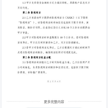
方：
甲
方：
广。
影
视
第一条投资金额
投
资
简称“投资金额”）。
公
司
A
地
址：
电
更多完整内容