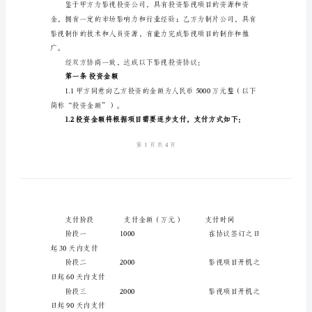
影
甲方：影视投资公司A
视
地址：
投
电话：
资
协
传真：
议
电子邮件：
协
乙方：制片公司B
议
地址：
编
电话：
号：
传真：
2024/TVI/001
电子邮件：
缔
约