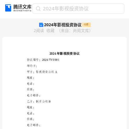
2024
2024年影视投资协议
年
2024年影视投资协议
付费
影
2
阅读
收藏
（
来自
：
尚阅文库
）
视
投
资
协
议
2024
协议编号：2024/TVI/001
年
缔约方：