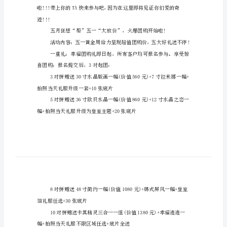
划
方
案
福婚纱!我们携手在春天里。
说
明
五
一
节
婚
纱
影
迹!!!