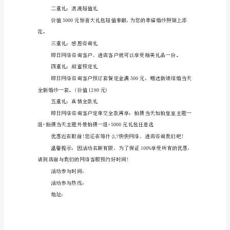
楼
活
动
策
划
喜团购：报名提交后，3对起团：
方
案
拍照当天礼服升级一套+10张底片
说
明
五
一
大
放