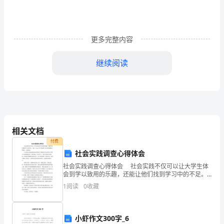
价，
五
更多完整内容
一
继续阅读
价
给
你：
馆礼服任选+30张底片
五
相关文档
一
付费
节
社会实践调查心得体会
二重礼：浪漫超值礼
社会实践调查心得体会 社会实践不仅可以让大学生体
婚
会到学以致用的乐趣，还能让他们找到学习中的不足。
为此，出guo为大家提供了社会实践调查心得体会，欢迎
纱
1
阅读
0
收藏
阅读。 几天的社会实践调查活动在我们这个调查
影
花。
小虾作文300字_6