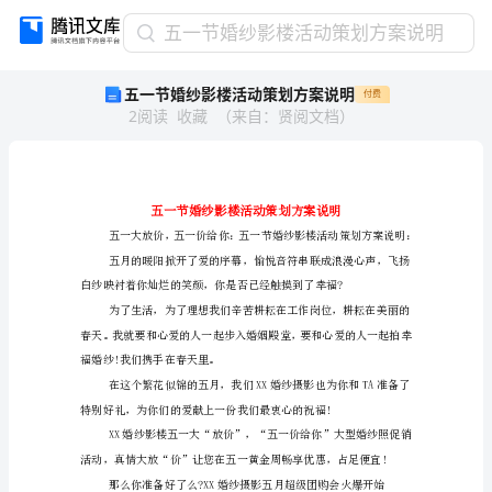
五
五一节婚纱影楼活动策划方案说明
一
五一节婚纱影楼活动策划方案说明
付费
节
2
阅读
收藏
（
来自
：
贤阅文档
）
婚
纱
影
楼
活
动
策