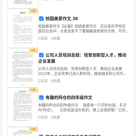
阳
参阅，希望大家在阅读过程中有所收获!小学六年级数学
活动参与时间：
百分数
掀
付费
活动参与热线：
校园美景作文_58
开
校园美景作文【必备】校园美景作文 无论是在学校还
地址：
是在社会中，大家总免不了要接触或使用作文吧，写作
了
文是培养人们的观察力、联想力、想象力、思考力和记
2
阅读
0
收藏
忆力的重要手段。相信许多人会觉得作文很难写吧，以
爱
下是
付费
的
公司人员培训总结：培育创新型人才，推动
企业发展
序
公司人员培训总结：培育创新型人才，推动企业发展
2023年，企业竞争已进入新阶段，越来越多的公司开始
幕，
注重人才培训，希望培育创新型人才，推动企业发展。
2
阅读
0
收藏
作为一名企业培训负责人，我经过多年的实践总结，认
愉
为公司
付费
悦
有趣的阿仓的四年级作文
有趣的阿仓的四年级作文 我家有一只可的仓鼠，名字
音
叫“阿仓”。 它的毛是浅灰色的，摸上去很舒服！它的
鼻孔是粉色的，非常小，像针孔一样。它有一对乌黑发
符
1
阅读
0
收藏
亮的眼睛，每当听到我们的声音，就会四处张望。它
串
付费