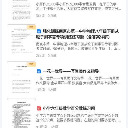
楼
三重礼：感恩咨询礼
小虾作文300字小虾作文300字合集五篇 在平日的学
活
习、工作和生活里，大家都尝试过写作文吧，作文可分
为小学作文、中学作文、大学作文（论文）。那要怎么
3
阅读
0
收藏
写好作文呢？下面是小编为大家整理的小虾作文30
动
四重礼：甜蜜预定礼
付费
策
强化训练南京市第一中学物理八年级下册从
粒子到宇宙专项训练练习题（含答案详解）
划
南京市第一中学物理八年级下册从粒子到宇宙专项训练
方
考试时间：90分钟；命题人：教研组考生注意：1、本卷
全新婚纱一套。(价值1280元)
分第I卷（选择题）和第Ⅱ卷（非选择题）两部分，满分
2
阅读
0
收藏
100分，考试时间90分钟2、答卷前，考生务必用
案
五重礼：真情全款礼
付费
说
一花一世界——写景类作文指导
明：
一花一世界——写景类作文指导 一花一世界——写景类
作文指导 金华第四中学 张震雷 大自然是世界上最伟大的
画家，在他神奇画笔的描绘下，雨雪
五
1
阅读
0
收藏
月
小学六年级数学百分数练习题
的
小学六年级数学百分数练习题六年级同学要学好百分数
暖
这个知识点，就要多做练习题，在题的同时要多思考。
店铺在此整理了小学六年级数学百分数练习题，供大家
91
阅读
0
收藏