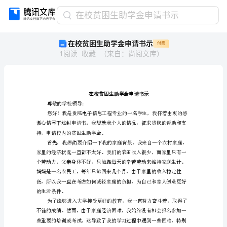
在
在校贫困生助学金申请书示
校
在校贫困生助学金申请书示
付费
贫
1
阅读
收藏
（
来自
：
尚阅文库
）
困
生
助
学
金
申
尊敬的学校领导：
请