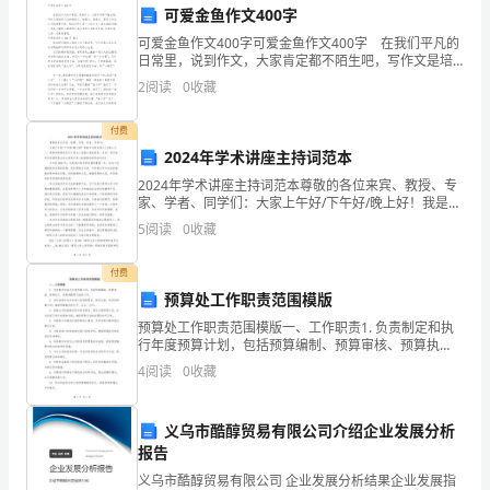
名
衷心感谢！
可爱金鱼作文400字
学
可爱金鱼作文400字可爱金鱼作文400字 在我们平凡的
此致
日常里，说到作文，大家肯定都不陌生吧，写作文是培
生，
养人们的观察力、联想力、想象力、思考力和记忆力的
2
阅读
0
收藏
敬礼！
重要手段。相信写作文是一个让许多人都头痛的问
我
申请人：XX
付费
怀
2024年学术讲座主持词范本
2024年学术讲座主持词范本尊敬的各位来宾、教授、专
着
家、学者、同学们：大家上午好/下午好/晚上好！我是今
天的主持人/主持人之一，很荣幸能够站在这个讲台上迎
由
5
阅读
0
收藏
接大家的到来。首先，我代表学术讲座组委会向大家
衷
付费
预算处工作职责范围模版
的
预算处工作职责范围模版一、工作职责1. 负责制定和执
感
行年度预算计划，包括预算编制、预算审核、预算执
行、预算调整等方面的工作。2. 组织收集和分析各部门
4
阅读
0
收藏
激
的预算需求，制定全面、科学的预算计划，确保预算制
定
心
义乌市酷醇贸易有限公司介绍企业发展分析
报告
情
义乌市酷醇贸易有限公司 企业发展分析结果企业发展指