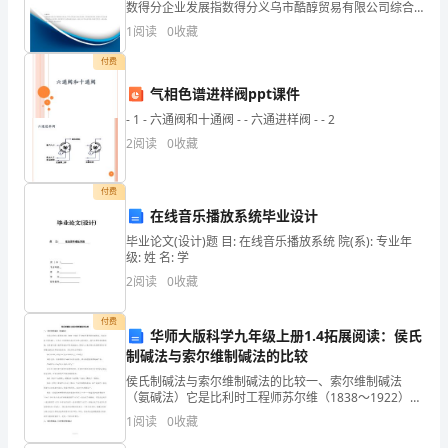
写
数得分企业发展指数得分义乌市酷醇贸易有限公司综合
得分说明：企业发展指数根据企业规模、企业创新、企
1
阅读
0
收藏
下
业风险、企业活力四个维度对企业发展情况进行评价。
该企
付费
这
气相色谱进样阀ppt课件
封
- 1 - 六通阀和十通阀 - - 六通进样阀 - - 2
申
2
阅读
0
收藏
请
付费
书。
在线音乐播放系统毕业设计
毕业论文(设计)题 目: 在线音乐播放系统 院(系): 专业年
我
级: 姓 名: 学
2
阅读
0
收藏
想
就
付费
华师大版科学九年级上册1.4拓展阅读：侯氏
我
制碱法与索尔维制碱法的比较
侯氏制碱法与索尔维制碱法的比较一、索尔维制碱法
个
（氨碱法）它是比利时工程师苏尔维（1838～1922）于
1892年发明的纯碱制法。他以食盐（氯化钠）、石灰石
1
阅读
0
收藏
人
（经煅烧生成生石灰和二氧化碳）、氨气为原料来制