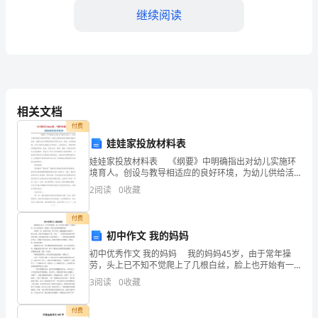
继续阅读
贵
院
电
子
相关文档
信
付费
息
娃娃家投放材料表
额外的收入来源，减轻家庭的负担。
娃娃家投放材料表 《纲要》中明确指出对幼儿实施环
工
境育人。创设与教导相适应的良好环境，为幼儿供给活
动和表现的机遇与条件，使幼儿在与环境的相互作用中
2
阅读
0
收藏
程
生动、活泼、主动的进展。对于小班幼儿来说由
专
付费
初中作文 我的妈妈
业
和家人创造更好的生活。
初中优秀作文 我的妈妈 我的妈妈45岁，由于常年操
劳，头上已不知不觉爬上了几根白丝，脸上也开始有一
的
些皱纹，但目光却始终炯炯有神。 记得有一次，我放
3
阅读
0
收藏
学回家，放下书包，拔腿就跑出去玩啦了，晚上回来
一
帮助，共同努力成为更好的自己。
付费