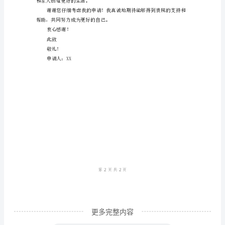
书
示
尊
敬
的
学
校
轻我和家人的经济负担。
领
导：
您
好！
我
更多完整内容
是