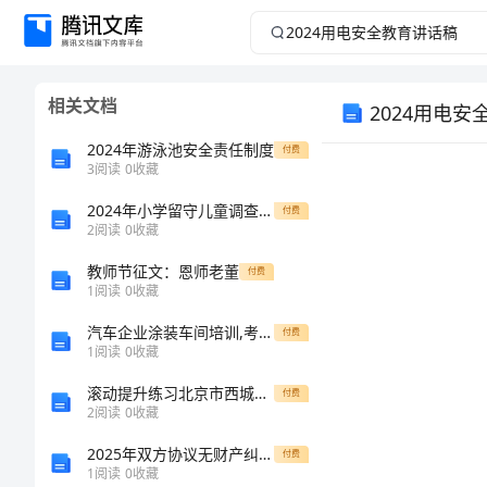
2024
用
相关文档
2024用电
电
2024年游泳池安全责任制度
付费
安
3
阅读
0
收藏
全
2024年小学留守儿童调查报告
付费
2
阅读
0
收藏
教
教师节征文：恩师老董
付费
1
阅读
0
收藏
育
汽车企业涂装车间培训,考试题库
付费
1
阅读
0
收藏
讲
滚动提升练习北京市西城区育才学校数学人教版七年级下册数据的收集、整理与描述章节测试试题（含详细解析）
付费
话
2
阅读
0
收藏
2025年双方协议无财产纠纷子女抚养离婚合同
付费
稿
1
阅读
0
收藏