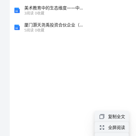
2024
美术教育中的生态维度——中班美术教案《神奇的石头画》探讨
3
阅读
0
收藏
用
厦门灏天尧禹投资合伙企业（有限合伙）介绍企业发展分析报告
电
5
阅读
0
收藏
安
全
教
育
讲
话
稿
2024
复制全文
用
全屏阅读
电