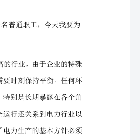
险性较高的行业，由于企业的特殊
成，且需要时刻保持平衡。任何环
产事故。特别是长期暴露在各个角
们的安全运行还关系到电力行业以
都决定了电力生产的基本方针必须
天起，就开始接受安全教育，“安
山!”这是我们
天上班所恪守的信念，可是，为什么就在我们天天讲安全、周周学a