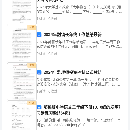
制
2024年大学基础教育《大学物理（一）》过关练习试卷
B卷姓名：______ 班级：______ 学号：______考试须知：
1、考试时间：120分钟，本卷满分为100分。 2、请首
（监
1
阅读
0
收藏
先按
管）
付费
2024年副镇长年终工作总结最新
与
2024年副镇长年终工作总结最新____年副镇长年终工作
总结尊敬的各位领导、同事们：大家好！____年即将结
法
束，回首这一年的工作，我作为副镇长，深感责任重
0
阅读
0
收藏
大，任务繁重。在辖区党委的正确领导和各级领导的
律
付费
的
2024年监理师投资控制公式总结
互
投资掌握 ·计算公式第一章 第一节1、 工程建设总投资=
建设投资+流淌资金〔铺底〕〔生产性建设工程〕2、建
动
设投资=静态投资+动态投资3、静态投资=设备及工器具
1
阅读
0
收藏
购置费+建安工程费+ 工程建设其他费+根本
不
付费
部编版小学语文三年级下册10.《纸的发明》
仅
同步练习题(共4页)
确
10.《纸的发明》同步练习题一、填空题。1.读拼音，写
词语。 wěi dàbǎo cúnjīng yànjì
lù________________________________shè h