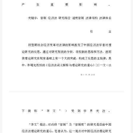
法
理
论
研
究
的
起
点
和