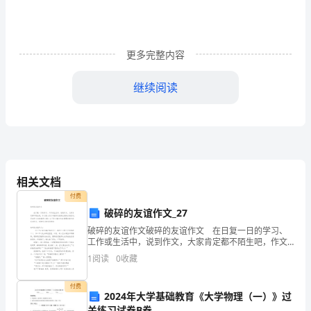
理
论
更多完整内容
研
究
继续阅读
的
起
点
相关文档
和
付费
路
破碎的友谊作文_27
径
破碎的友谊作文破碎的友谊作文 在日复一日的学习、
工作或生活中，说到作文，大家肯定都不陌生吧，作文
是人们以书面形式表情达意的言语活动。写起作文来就
摘
1
阅读
0
收藏
毫无头绪？以下是小编为大家整理的破碎的友谊作文，
希
要：
付费
2024年大学基础教育《大学物理（一）》过
管
关练习试卷B卷