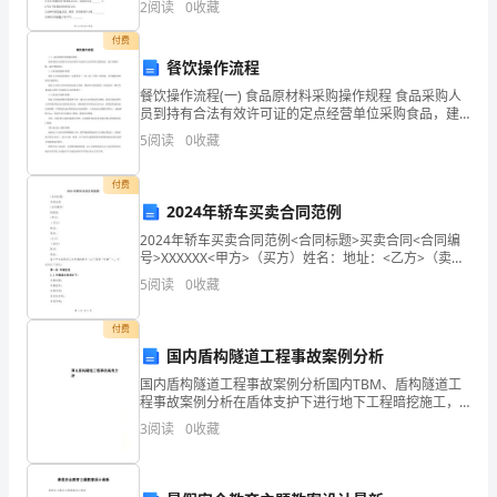
立
2
阅读
0
收藏
了
付费
餐饮操作流程
政
餐饮操作流程(一) 食品原材料采购操作规程 食品采购人
府
员到持有合法有效许可证的定点经营单位采购食品，建
立采购台帐，逐日明细登记。 (二)食品验收操作规程 验
5
阅读
0
收藏
收人员对食品验收时一定要坚持“一看二闻三手感
管
付费
制
2024年轿车买卖合同范例
（监
2024年轿车买卖合同范例<合同标题>买卖合同<合同编
号>XXXXXX<甲方>（买方）姓名：地址：<乙方>（卖
管）
方）姓名：地址：鉴于甲方拟购买乙方所属的轿车（以
5
阅读
0
收藏
下简称“车辆”），并达成以下协议：第一条
在
付费
经
国内盾构隧道工程事故案例分析
济
国内盾构隧道工程事故案例分析国内TBM、盾构隧道工
程事故案例分析在盾体支护下进行地下工程暗挖施工，
不受地面交通、河道、航运、潮汐、季节、气候等条件
法
3
阅读
0
收藏
的影响，能较经济合理地保证隧道安全施工。盾构的推
进、出
理