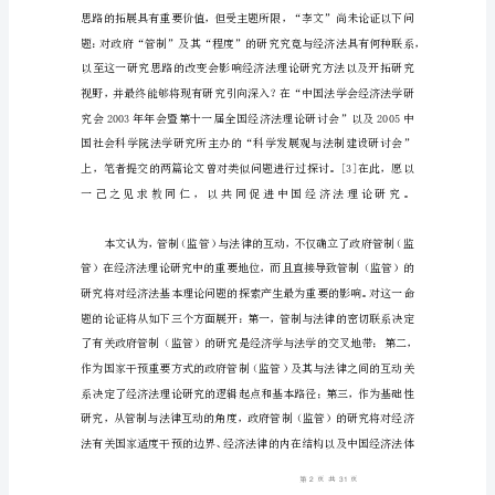
路
径
管
制
与
法
律
的
互
动：
经
济
法