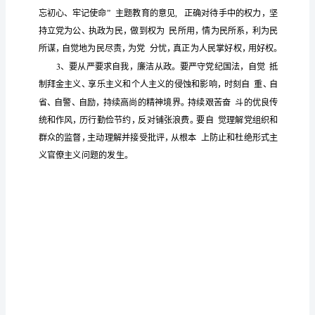
悟
名
的
感悟
超
的
部放
法院
工作人员，深有
，
多
领导干
纵自我，
党
员
堕落事例证明不求
知，不思进取，
松世界观和人生观
干
警
向
的方
终
毁
做
推
必将走
人民
面，最
也会
了自我。而从小事
进
清
做
断
学
提高
身
境
常
起，不
加强
习，
自
政治理论水平、精神
廉
机
腐防变
治素质，是拒
一个重要
关
清
廉
1
、要进一步加强政治理论
习，加强
性
，坚
理