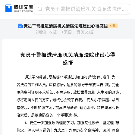
党
党员干警推进清廉机关清廉法院建设心得感悟
员
党员干警推进清廉机关清廉法院建设心得感悟
付费
干
2
阅读
收藏
（
来自
：
贤阅文档
）
警
推
进
清
廉
机
关