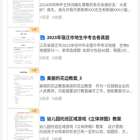
某、
2024共同举杯主持词婚礼尊敬的各位亲朋好友：大家
令
修
德
贪
害
“十二条禁
”，常
为政之
，常思
欲之
好！首先，请允许我代表新郎XXX先生和新娘XXX小姐，
向大家表示最热烈的欢迎！非常感谢大家今天能够参加
夏
1
阅读
0
收藏
他们的婚礼，见证他们幸福的一刻。在这个特殊的时刻
某
付费
断锤炼
的意
党
的
不
自我
志、品质和作风。要珍惜
和人民赋予
2023年宿迁市地生中考合卷真题
等
江苏省宿迁市2023年初中毕业暨升学考试地理﹒生物6
严
地理部分一、单项选择题: 本部分包括40题，每题2分，
共80分。在每题所给旳四个选项中，只有一种选项最符
努
的
度
党的
8
阅读
0
收藏
重
珍惜多年
力
成果,把精力最大限
地用在为
合题意。第20届世界杯足球赛于2014年6月
违
付费
美丽的花边教案_3
法
的
做
党
得
的
民群众
利益而勤奋工作上，
一个
组织和群众信
过
美丽的花边教案美丽的花边教案 作为一位兢兢业业的
人民教师，可能需要进行教案编写工作，借助教案可以
违
更好地组织教学活动。那么写教案需要注意哪些问题
3
阅读
0
收藏
呢？下面是小编整理的美丽的花边教案，欢迎大家分
纪
享。
付费
的
幼儿园托班区域游戏《立体拼图》教案
持
务的宗
恪
做
2
、坚
为人民服
旨。
尽职守，勤奋工作，
典
幼儿园托班区域游戏《立体拼图》教案 设计意图：
托班孩子对简单的形状已有一定的认知，如圆形、方
型
形、三角形，而且很多孩子喜欢拼图游戏，于是，我们
2
阅读
0
收藏