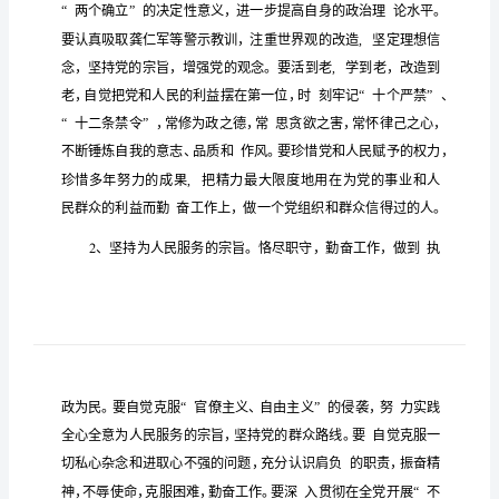
清
廉
法
院
建
设
心
得
学
龚
的
案
通过
习
某、夏某等严重违法违纪
典型
感