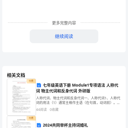
法
院
念
学
党的
全
信
。深入
习
十九大及十九届历次
建
更多完整内容
设
继续阅读
立
的
定
意
提高
身的
“两个确
”
决
性
义，进一步
自
心
得
感
龚
警
教
注
的
定
想
要认真吸取
仁军等
示
训，
重世界观
改造,坚
理
悟
相关文档
付费
通
七年级英语下册 Module1专项语法 人称代
念
持党的宗
增
党的
念
学
，坚
旨，
强
观
。要活到老,
词 物主代词和反身代词 外研版
过
人称代词、物主代词和反身代词一、人称代词1、人称代
学
词的用法（1）通常主格作主语（在句首，动词前）。例
如：I like table tennis.（作主语）（2）宾格作宾语（在
44
阅读
0
收藏
党
的
位
牢
老，自觉把
和人民
利益摆在第一
，时刻
动词或介词后）或作表语（在
习
付费
龚
2024共同举杯主持词婚礼