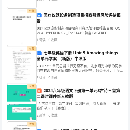
设计了“立体拼图”游戏，为孩子提供了有
案
付费
医疗仪器设备制造项目招商引资风险评估报
件，
告
我
医疗仪器设备制造项目招商引资风险评估报告目录TOC
\h \z HYPERLINK \l _Toc31419 前言 PAGEREF
作
_Toc31419 \h 4 HYPERLINK \l _Toc
1
阅读
0
收藏
为
付费
七年级英语下册 Unit 5 Amazing things
一
全单元学案 （新版）牛津版
7B Unit 5 单元总览世界无奇不有，北京阳光中学的同学
名
们在有趣的世界博物馆里将大开眼界，各类图片，上至
天文，下至地理，大到大家小到蚂蚁，奇人怪事。真让
法
8
阅读
0
收藏
同学们尽收眼底，既拓展了视野，又丰富了想象。
付费
院
2024六年级语文下册第一单元3古诗三首第
二课时课件新人教版
的
- 3 古诗三首 - 第二课时 - 复习回顾，引入新课 - 上节课
工
我们学习了《寒食》，
2
阅读
0
收藏
作
政为民。要自觉克服“
主义、自由主义”
，
力
付费